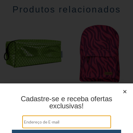
Produtos relacionados
Estojo Juvenil YS27110
Mochila linha casual
YS29069
Cadastre-se e receba ofertas
exclusivas!