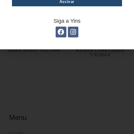
Siga a Yins
Estojo juvenil YS27099
Mochila Linha Casual
YS29068
Menu
HOME