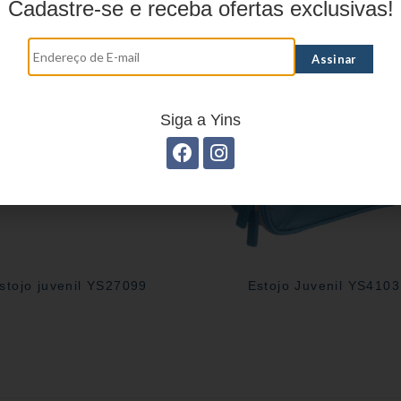
Cadastre-se e receba ofertas exclusivas!
Siga a Yins
stojo juvenil YS27099
Estojo Juvenil YS410