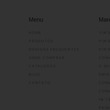
Menu
Mar
HOME
YIN’
PRODUTOS
YIN’
DÚVIDAS FREQUENTES
YIN’
ONDE COMPRAR
CON
CATÁLOGOS
O S
BLOG
SWI
CONTATO
CON
CON
IN-T
PRIM