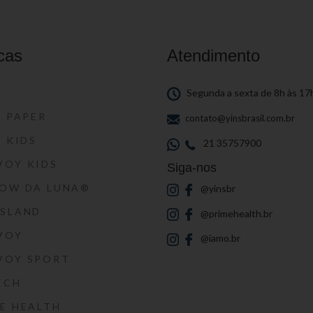
cas
Atendimento
S
Segunda a sexta de 8h às 17
S PAPER
contato@yinsbrasil.com.br
S KIDS
21 35757900
VOY KIDS
Siga-nos
HOW DA LUNA®
@yinsbr
SSLAND
@primehealth.br
VOY
@iamo.br
VOY SPORT
ECH
E HEALTH