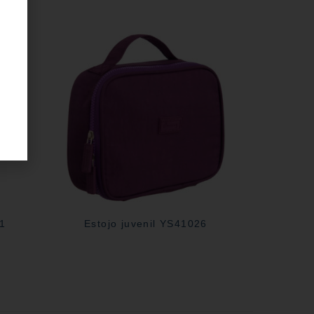
31
Estojo juvenil YS41026