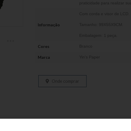
praticidade para realizar s
Com corda e visor de LCD. 8 
Informação
Tamanho: 99X55X9CM.
Embalagem: 1 peça.
Cores
Branco
Marca
Yin's Paper
Onde comprar
Produtos relacionados