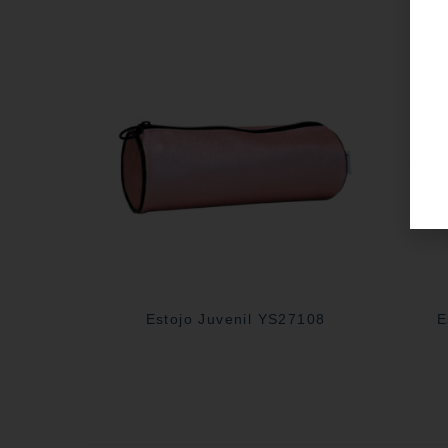
Estojo Juvenil YS27108
E