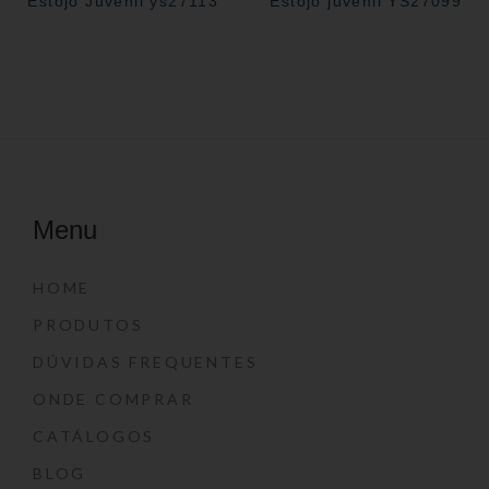
Estojo Juvenil ys27113
Estojo juvenil YS27099
Menu
HOME
PRODUTOS
DÚVIDAS FREQUENTES
ONDE COMPRAR
CATÁLOGOS
BLOG