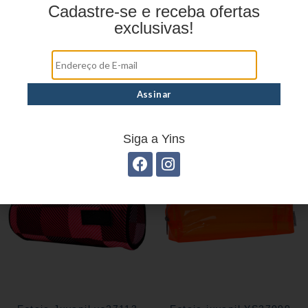
Cadastre-se e receba ofertas
exclusivas!
Mochila linha casual
Estojo Juvenil YS27100
YS29070
Siga a Yins