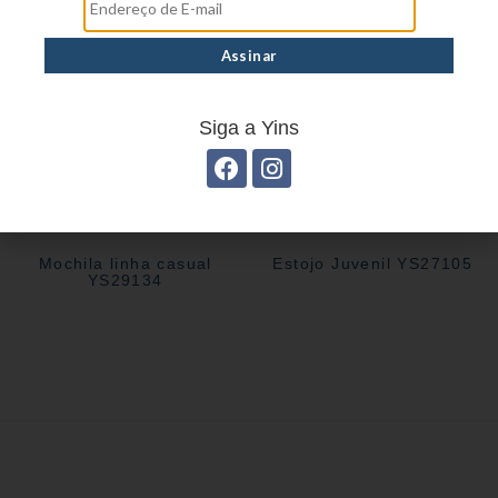
Siga a Yins
Mochila linha casual
Estojo Juvenil YS27105
YS29134