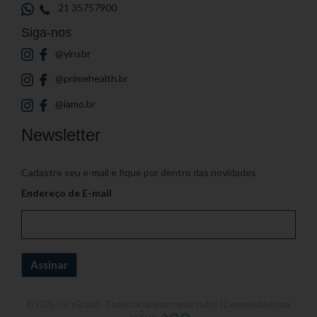
21 35757900
Siga-nos
@yinsbr
@primehealth.br
@iamo.br
Newsletter
Cadastre seu e-mail e fique por dentro das novidades
Endereço de E-mail
© 2026
Yin's Brasil
- Todos os direitos reservados | Desenvolvido por