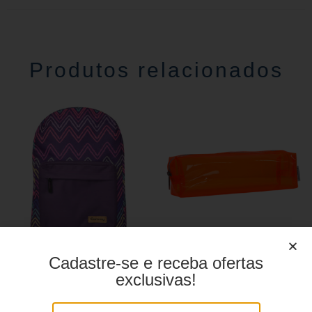
Produtos relacionados
Cadastre-se e receba ofertas
Mochila Linha Casual
Estojo juvenil YS27099
YS29068
exclusivas!