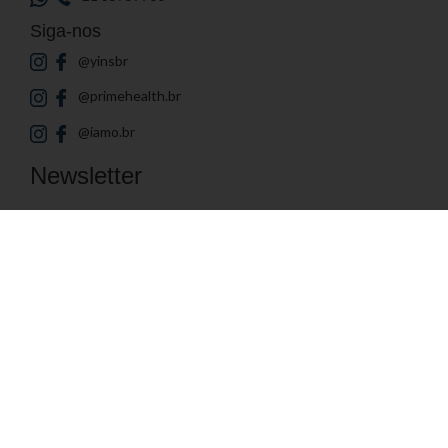
Siga-nos
@yinsbr
@primehealth.br
@iamo.br
Newsletter
Cadastre seu e-mail e fique por dentro das novidades
Endereço de E-mail
© 2026
Yin's Brasil
- Todos os direitos reservados | Desenvolvido por