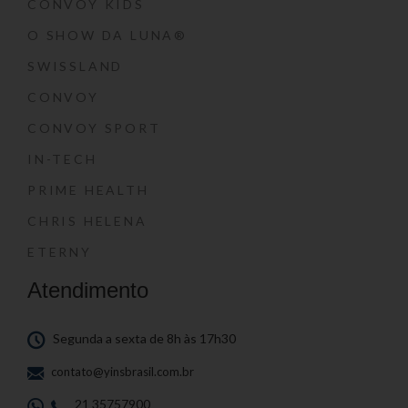
CONVOY KIDS
O SHOW DA LUNA®
SWISSLAND
CONVOY
CONVOY SPORT
IN-TECH
PRIME HEALTH
CHRIS HELENA
ETERNY
Atendimento
Segunda a sexta de 8h às 17h30
contato@yinsbrasil.com.br
21 35757900