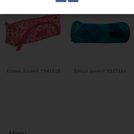
Estojo Juvenil YS41028
Estojo juvenil YS27114
Menu