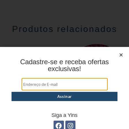
Produtos relacionados
Cadastre-se e receba ofertas
exclusivas!
Estojo Juvenil YS27112
Mochila linha casual
YS29069
Siga a Yins