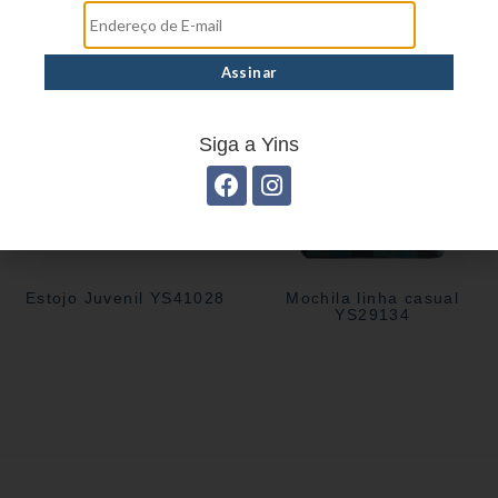
Siga a Yins
Estojo Juvenil YS41028
Mochila linha casual
YS29134