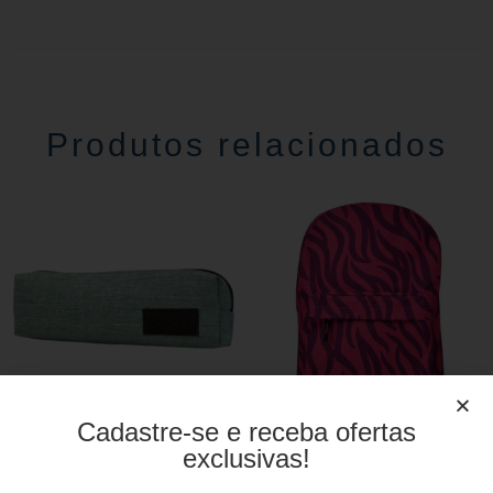
Produtos relacionados
Cadastre-se e receba ofertas
Estojo Juvenil YS27112
Mochila linha casual
exclusivas!
YS29069