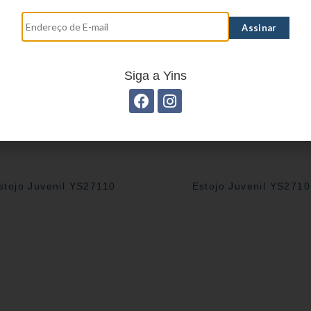
Siga a Yins
stojo Juvenil YS27110
Estojo Juvenil YS271