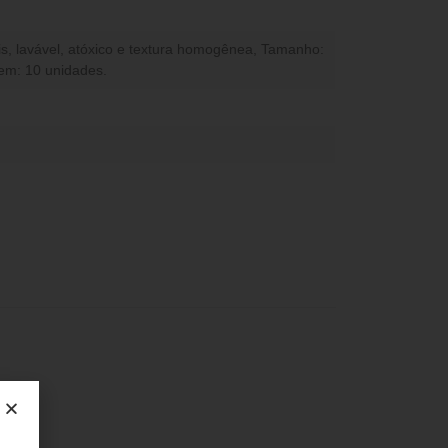
is, lavável, atóxico e textura homogênea, Tamanho:
m: 10 unidades.