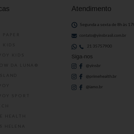
cas
Atendimento
S
Segunda a sexta de 8h às 17
S PAPER
contato@yinsbrasil.com.br
S KIDS
21 35757900
VOY KIDS
Siga-nos
HOW DA LUNA®
@yinsbr
SSLAND
@primehealth.br
VOY
@iamo.br
VOY SPORT
ECH
E HEALTH
S HELENA