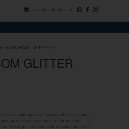
contato@yinsbrasil.com.br
DE EVA COM GLITTER YP7047
COM GLITTER
al leve e muito usado em artesanato e atividades
guintes usos: costurar, colar, recortar, pintar,
. Na Yin’s Paper, você encontra opções em cores