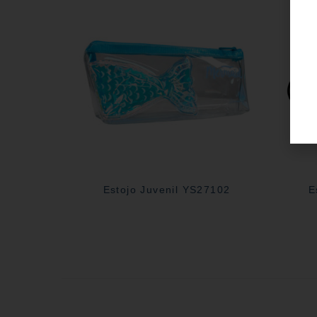
Estojo Juvenil YS27102
E