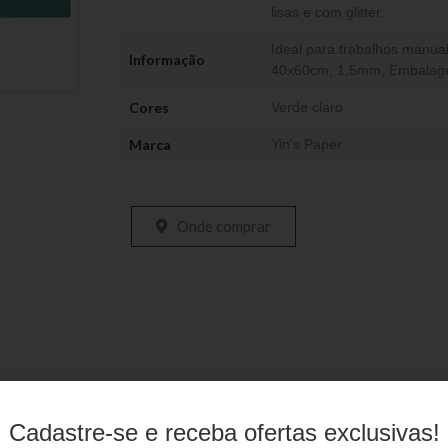
lisas e com glitter.
Ideal para trabalhos manua
Informação
40x60cm, 1,5mm, Embalage
Cores
Verde claro
Marca
Yin's Paper
Onde comprar
Produtos relacionados
Cadastre-se e receba ofertas exclusivas!