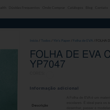
alth
Dúvidas Frequentes
Onde Comprar
Catálogos
Blog
Contato
Início
/
Todos
/
Yin's Paper
/
Folha de EVA
/ FOLHA 
FOLHA DE EVA 
YP7047
CORES:
Informação adicional
A Folha de EVA é um materi
escolares. É ideal para os se
Descrição
desenhar, passar e modelar