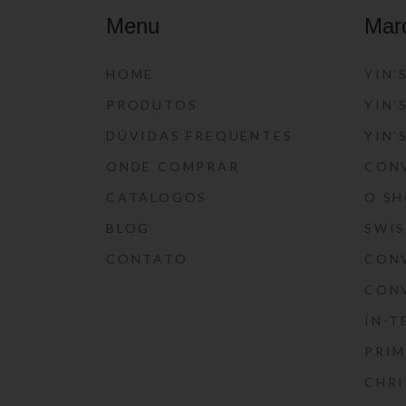
Menu
Mar
HOME
YIN’
PRODUTOS
YIN’
DÚVIDAS FREQUENTES
YIN’
ONDE COMPRAR
CON
CATÁLOGOS
O S
BLOG
SWI
CONTATO
CON
CON
IN-T
PRIM
CHRI