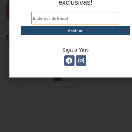
exclusivas!
KIT ESCOLAR CASUAL
LÁPIS DE COR ECO
TREVO MATELASSÊ EM
RESINA SEXTAVADO 12
POLIÉSTER YS29421
CORES YP7823
Siga a Yins
1
2
→