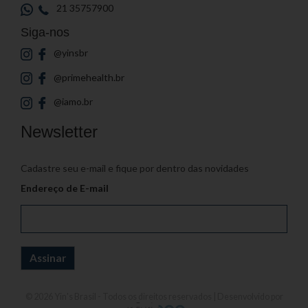
21 35757900
Siga-nos
@yinsbr
@primehealth.br
@iamo.br
Newsletter
Cadastre seu e-mail e fique por dentro das novidades
Endereço de E-mail
© 2026
Yin's Brasil
- Todos os direitos reservados | Desenvolvido por