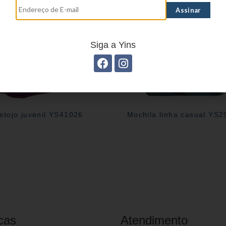
Siga a Yins
stojo juvenil YS41026
Mochila linha casual YS
cas
Atendimento