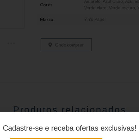
Amarelo
,
Azul Claro
,
Azul e
Cores
Verde claro
,
Verde escuro
,
Marca
Yin's Paper
Onde comprar
Produtos relacionados
Cadastre-se e receba ofertas exclusivas!