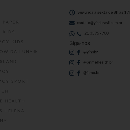
S
Segunda a sexta de 8h às 17
S PAPER
contato@yinsbrasil.com.br
S KIDS
21 35757900
VOY KIDS
Siga-nos
HOW DA LUNA®
@yinsbr
SSLAND
@primehealth.br
VOY
@iamo.br
VOY SPORT
ECH
E HEALTH
S HELENA
RNY