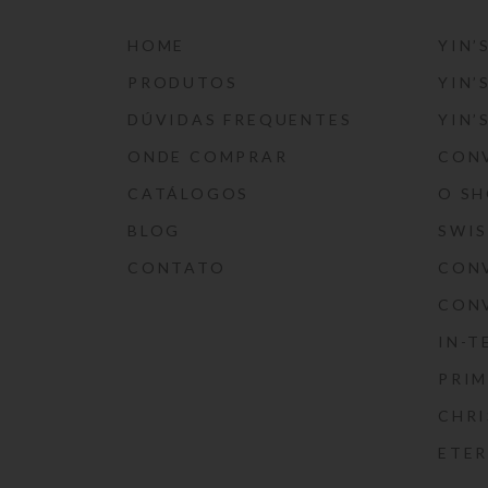
HOME
YIN’
PRODUTOS
YIN’
DÚVIDAS FREQUENTES
YIN’
ONDE COMPRAR
CON
CATÁLOGOS
O S
BLOG
SWI
CONTATO
CON
CON
IN-T
PRIM
CHRI
ETE