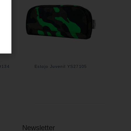
29134
Estojo Juvenil YS27105
Newsletter