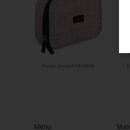
Estojo Juvenil YS41029
E
Menu
Mar