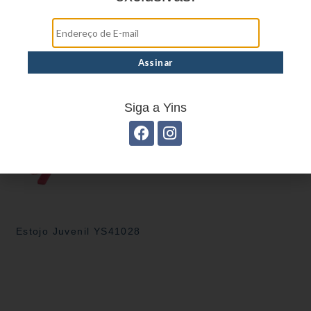
Estojo Juvenil YS27102
Mochila linha casual
YS29134
Estojo Juvenil YS27101
Siga a Yins
Estojo Juvenil YS41028