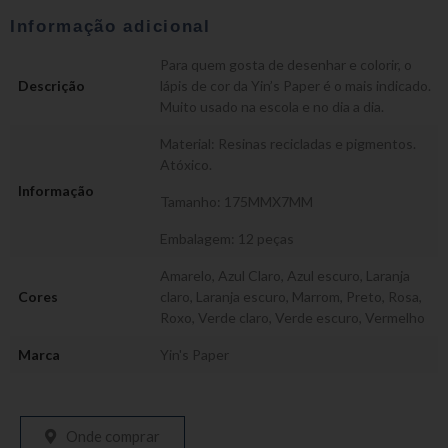
Informação adicional
Para quem gosta de desenhar e colorir, o
Descrição
lápis de cor da Yin’s Paper é o mais indicado.
Muito usado na escola e no dia a dia.
Material: Resinas recicladas e pigmentos.
Atóxico.
Informação
Tamanho: 175MMX7MM
Embalagem: 12 peças
Amarelo
,
Azul Claro
,
Azul escuro
,
Laranja
Cores
claro
,
Laranja escuro
,
Marrom
,
Preto
,
Rosa
,
Roxo
,
Verde claro
,
Verde escuro
,
Vermelho
Marca
Yin's Paper
Onde comprar