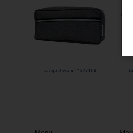
Estojo Juvenil YS27106
E
Menu
Mar