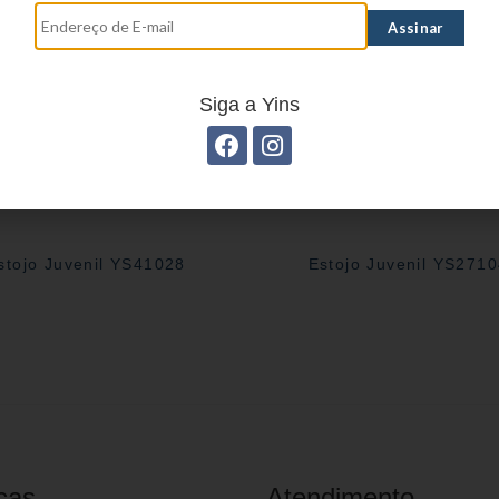
Siga a Yins
stojo Juvenil YS41028
Estojo Juvenil YS271
cas
Atendimento