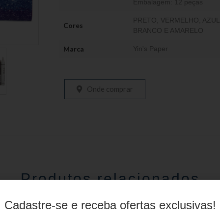
Embalagem: 12 peças
PRETO, VERMELHO, AZUL
Cores
BRANCO E AMARELO
Marca
Yin's Paper
Onde comprar
Produtos relacionados
Cadastre-se e receba ofertas exclusivas!