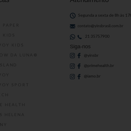
S
Segunda a sexta de 8h às 17
S PAPER
contato@yinsbrasil.com.br
S KIDS
21 35757900
VOY KIDS
Siga-nos
HOW DA LUNA®
@yinsbr
SSLAND
@primehealth.br
VOY
@iamo.br
VOY SPORT
ECH
E HEALTH
S HELENA
RNY