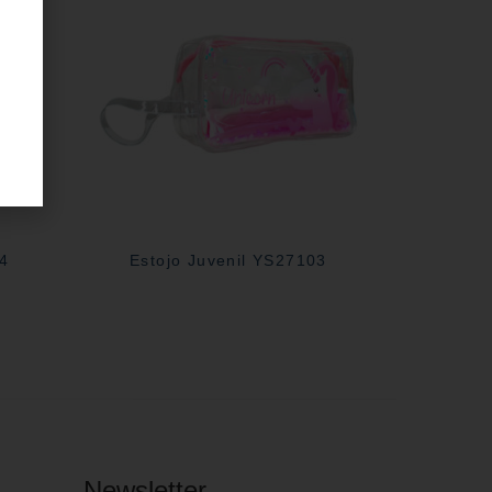
04
Estojo Juvenil YS27103
Newsletter