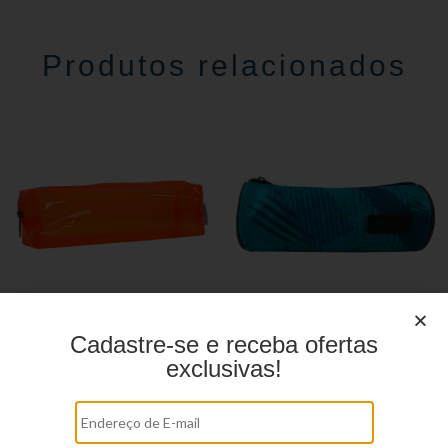
Produtos relacionados
Cadastre-se e receba ofertas
Estojo juvenil YS27099
Estojo juvenil YS27114
exclusivas!