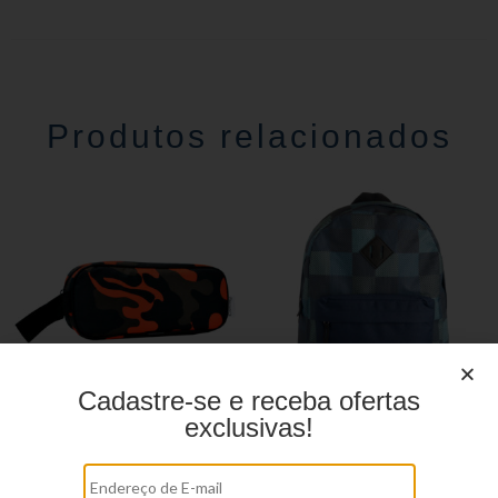
Produtos relacionados
Cadastre-se e receba ofertas
exclusivas!
Estojo Juvenil YS27104
Mochila linha casual
YS29134