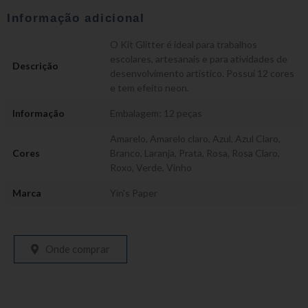
Informação adicional
O Kit Glitter é ideal para trabalhos
escolares, artesanais e para atividades de
Descrição
desenvolvimento artístico. Possui 12 cores
e tem efeito neon.
Informação
Embalagem: 12 peças
Amarelo
,
Amarelo claro
,
Azul
,
Azul Claro
,
Cores
Branco
,
Laranja
,
Prata
,
Rosa
,
Rosa Claro
,
Roxo
,
Verde
,
Vinho
Marca
Yin's Paper
Onde comprar