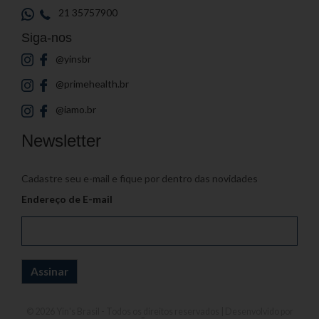
21 35757900
Siga-nos
@yinsbr
@primehealth.br
@iamo.br
Newsletter
Cadastre seu e-mail e fique por dentro das novidades
Endereço de E-mail
© 2026
Yin's Brasil
- Todos os direitos reservados | Desenvolvido por