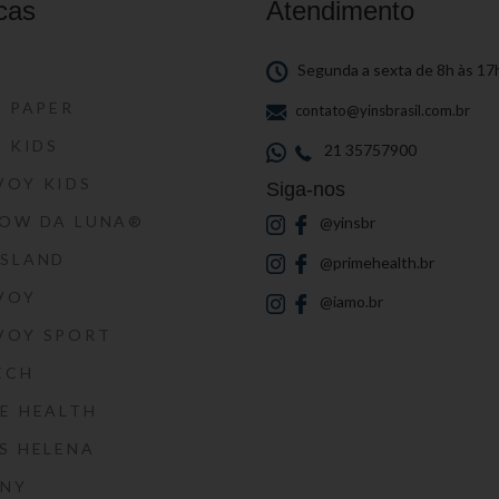
cas
Atendimento
S
Segunda a sexta de 8h às 17
S PAPER
contato@yinsbrasil.com.br
S KIDS
21 35757900
VOY KIDS
Siga-nos
HOW DA LUNA®
@yinsbr
SSLAND
@primehealth.br
VOY
@iamo.br
VOY SPORT
ECH
E HEALTH
S HELENA
RNY