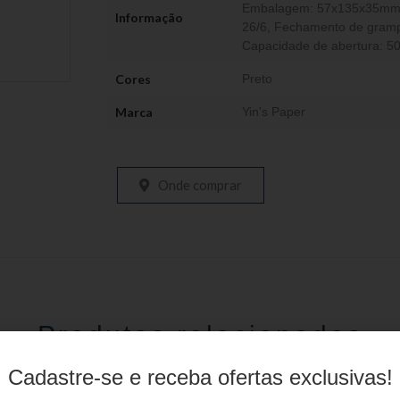
Embalagem: 57x135x35mm, 
Informação
26/6, Fechamento de grampo
Capacidade de abertura: 5
Cores
Preto
Marca
Yin's Paper
Onde comprar
Produtos relacionados
Cadastre-se e receba ofertas exclusivas!