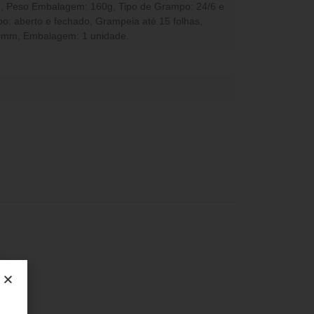
Peso Embalagem: 160g, Tipo de Grampo: 24/6 e
: aberto e fechado, Grampeia até 15 folhas,
0mm, Embalagem: 1 unidade.