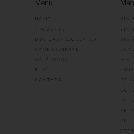
Menu
Mar
HOME
YIN’
PRODUTOS
YIN’
DÚVIDAS FREQUENTES
YIN’
ONDE COMPRAR
CON
CATÁLOGOS
O S
BLOG
SWI
CONTATO
CON
CON
IN-T
PRIM
CHRI
ETE