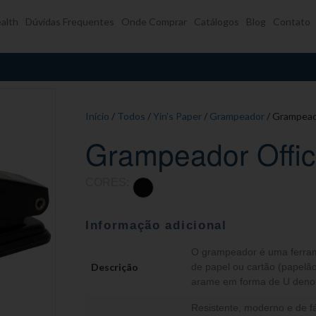
alth
Dúvidas Frequentes
Onde Comprar
Catálogos
Blog
Contato
Início
/
Todos
/
Yin's Paper
/
Grampeador
/ Grampead
Grampeador Offi
CORES:
Informação adicional
O grampeador é uma ferram
Descrição
de papel ou cartão (papel
arame em forma de U deno
Resistente, moderno e de fá