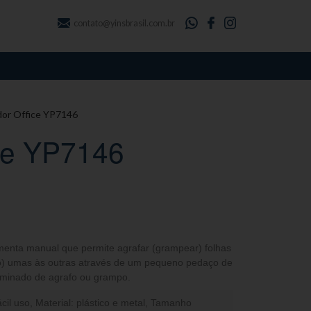
contato@yinsbrasil.com.br
or Office YP7146
ce YP7146
enta manual que permite agrafar (grampear) folhas
ão) umas às outras através de um pequeno pedaço de
minado de agrafo ou grampo.
cil uso, Material: plástico e metal, Tamanho