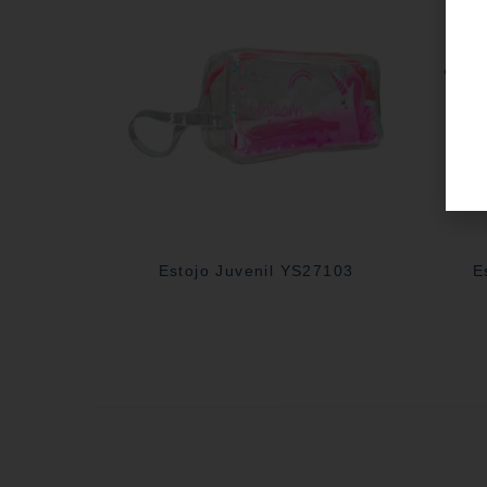
Estojo Juvenil YS27103
E