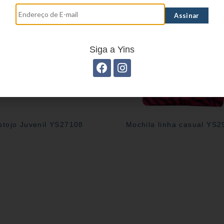
Siga a Yins
stojo Juvenil YS27108
Mochila linha casual YS