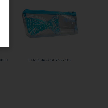
29069
Estojo Juvenil YS27102