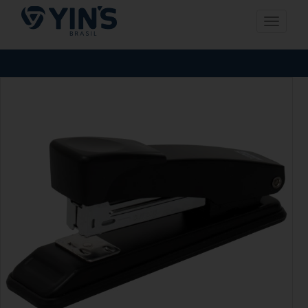
Pular
Toggle n
para
o
conteúdo