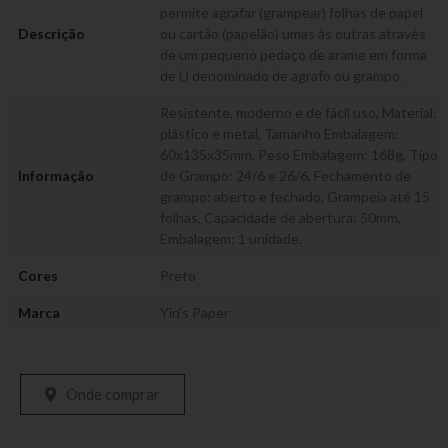
permite agrafar (grampear) folhas de papel
Descrição
ou cartão (papelão) umas às outras através
de um pequeno pedaço de arame em forma
de U denominado de agrafo ou grampo.
Resistente, moderno e de fácil uso, Material:
plástico e metal, Tamanho Embalagem:
60x135x35mm, Peso Embalagem: 168g, Tipo
Informação
de Grampo: 24/6 e 26/6, Fechamento de
grampo: aberto e fechado, Grampeia até 15
folhas, Capacidade de abertura: 50mm,
Embalagem: 1 unidade.
Cores
Preto
Marca
Yin's Paper
Onde comprar