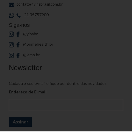
contato@yinsbrasil.com.br
21 35757900
Siga-nos
@yinsbr
@primehealth.br
@iamo.br
Newsletter
Cadastre seu e-mail e fique por dentro das novidades
Endereço de E-mail