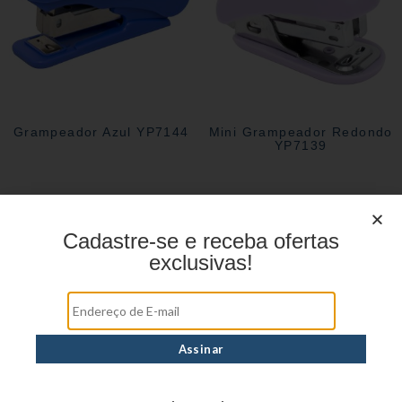
Grampeador Azul YP7144
Mini Grampeador Redondo
YP7139
Cadastre-se e receba ofertas
exclusivas!