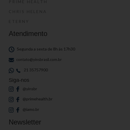
PRIME HEALTH
CHRIS HELENA
ETERNY
Atendimento
Segunda a sexta de 8h às 17h30
contato@yinsbrasil.com.br
21 35757900
Siga-nos
@yinsbr
@primehealth.br
@iamo.br
Newsletter