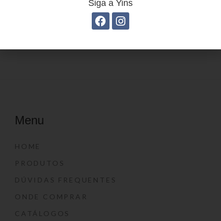
Siga a Yins
Grampo Galvanizado
MINI GRAMPEADOR
YP7172
BLISTER COM GRAMPO
EXTRA YP7140
Menu
HOME
PRODUTOS
DÚVIDAS FREQUENTES
ONDE COMPRAR
CATÁLOGOS