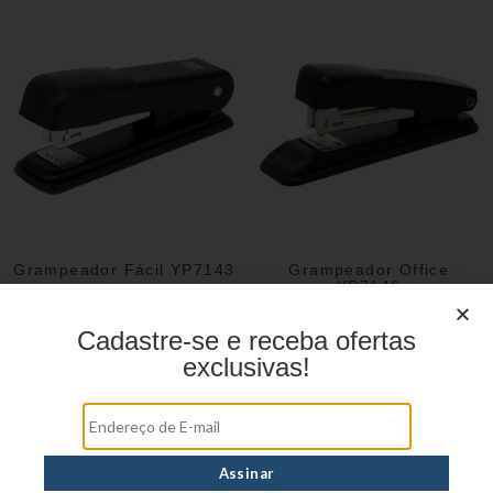
Grampeador Fácil YP7143
Grampeador Office
YP7146
Cadastre-se e receba ofertas
exclusivas!