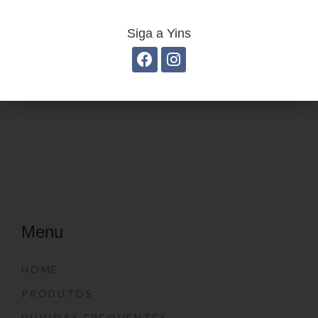
Siga a Yins
Grampo Galvanizado
Grampeador Moderno
YP7165
YP7150
Menu
HOME
PRODUTOS
DÚVIDAS FREQUENTES