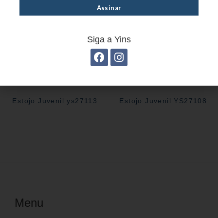
Siga a Yins
Estojo Juvenil ys27113
Estojo Juvenil YS27108
Menu