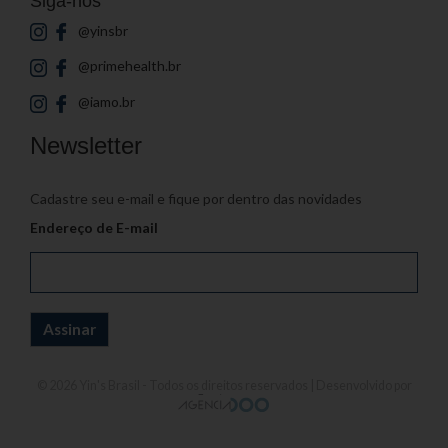
Siga-nos
@yinsbr
@primehealth.br
@iamo.br
Newsletter
Cadastre seu e-mail e fique por dentro das novidades
Endereço de E-mail
© 2026
Yin's Brasil
- Todos os direitos reservados | Desenvolvido por