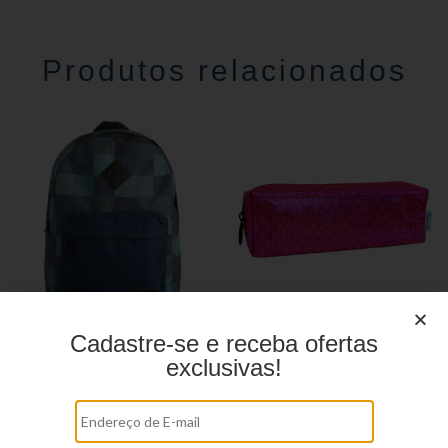
Produtos relacionados
Cadastre-se e receba ofertas
Mochila linha casual
Estojo Juvenil YS27109
exclusivas!
YS29134