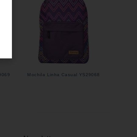
29069
Mochila Linha Casual YS29068