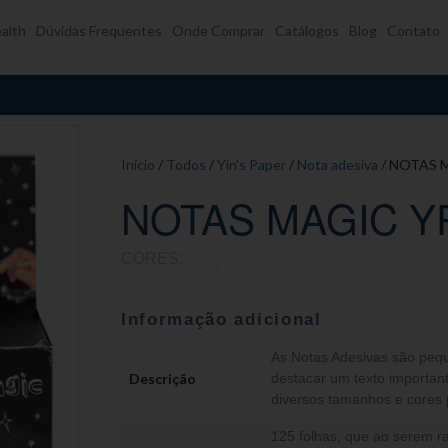
alth
Dúvidas Frequentes
Onde Comprar
Catálogos
Blog
Contato
Início
/
Todos
/
Yin's Paper
/
Nota adesiva
/ NOTAS 
NOTAS MAGIC Y
CORES:
Informação adicional
As Notas Adesivas são pequ
Descrição
destacar um texto importan
diversos tamanhos e cores 
125 folhas, que ao serem ra