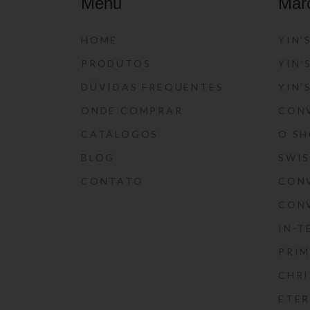
Menu
Mar
HOME
YIN’
PRODUTOS
YIN’
DÚVIDAS FREQUENTES
YIN’
ONDE COMPRAR
CON
CATÁLOGOS
O S
BLOG
SWI
CONTATO
CON
CON
IN-T
PRIM
CHRI
ETE