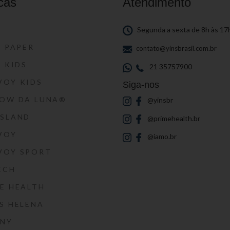
cas
Atendimento
S
Segunda a sexta de 8h às 17
S PAPER
contato@yinsbrasil.com.br
S KIDS
21 35757900
VOY KIDS
Siga-nos
HOW DA LUNA®
@yinsbr
SSLAND
@primehealth.br
VOY
@iamo.br
VOY SPORT
ECH
E HEALTH
S HELENA
RNY