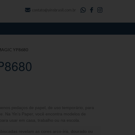
contato@yinsbrasil.com.br
MAGIC YP8680
P8680
enos pedaços de papel, de uso temporário, para
te. Na Yin’s Paper, você encontra modelos de
para usar em casa, trabalho ou na escola.
biscadas revelam as cores arco-íris, dourado ou