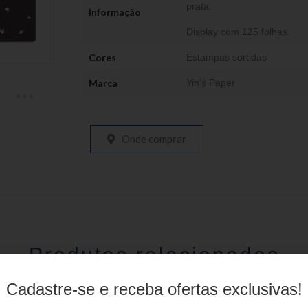
prata.
Informação
Display com 125 folhas.
Cores
Estampas sortidas
Marca
Yin's Paper
Onde comprar
Produtos relacionados
Cadastre-se e receba ofertas exclusivas!