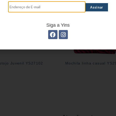
Siga a Yins
stojo Juvenil YS27102
Mochila linha casual YS