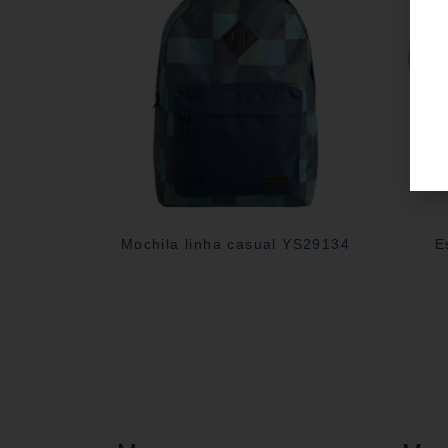
Mochila linha casual YS29134
E