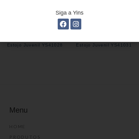
Siga a Yins
Estojo Juvenil YS41028
Estojo Juvenil YS41031
Menu
HOME
PRODUTOS