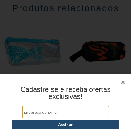
Produtos relacionados
Cadastre-se e receba ofertas
Estojo Juvenil YS27102
Estojo Juvenil YS27104
exclusivas!