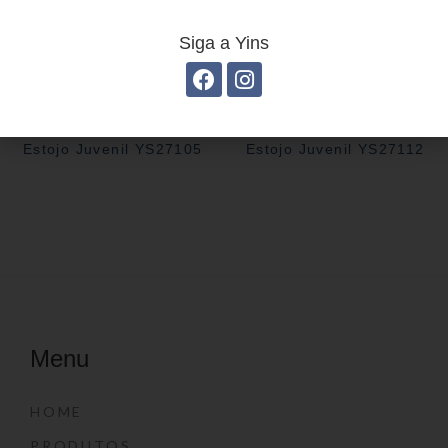
Siga a Yins
Estojo Juvenil YS27105
Estojo Juvenil YS27112
Menu
HOME
PRODUTOS