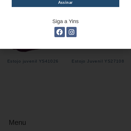
Siga a Yins
Estojo juvenil YS41026
Estojo Juvenil YS27108
Menu