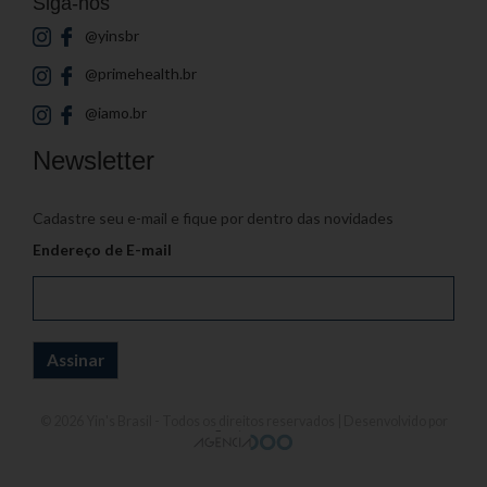
Siga-nos
@yinsbr
@primehealth.br
@iamo.br
Newsletter
Cadastre seu e-mail e fique por dentro das novidades
Endereço de E-mail
© 2026
Yin's Brasil
- Todos os direitos reservados | Desenvolvido por