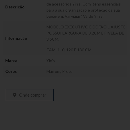
de acessórios Yin's. Com itens essenciais
Descrição
para a sua organização e proteção da sua
bagagem. Vai viajar? Vá de Yin's!
MODELO EXECUTIVO E DE FÁCIL AJUSTE.
POSSUI LARGURA DE 3,2CM E FIVELA DE
Informação
3,5CM.
TAM: 110, 120 E 130 CM
Marca
Yin's
Cores
Marrom
,
Preto
Onde comprar