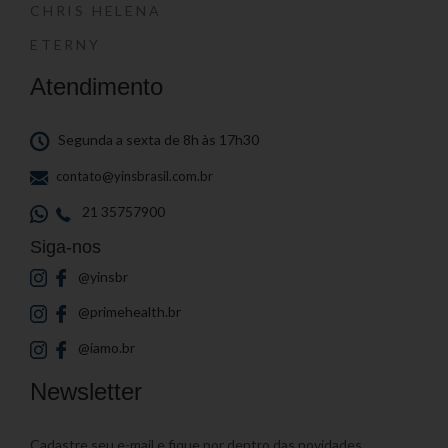
CHRIS HELENA
ETERNY
Atendimento
Segunda a sexta de 8h às 17h30
contato@yinsbrasil.com.br
21 35757900
Siga-nos
@yinsbr
@primehealth.br
@iamo.br
Newsletter
Cadastre seu e-mail e fique por dentro das novidades