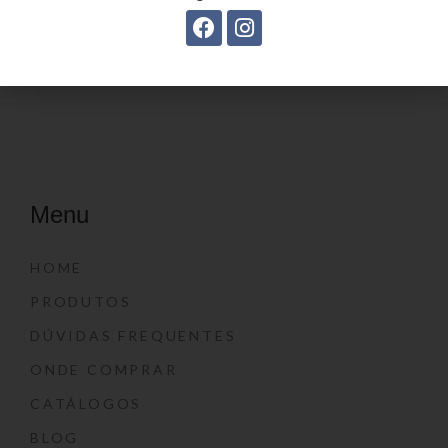
Estojo Juvenil YS27105
Menu
HOME
PRODUTOS
DÚVIDAS FREQUENTES
ONDE COMPRAR
CATÁLOGOS
BLOG