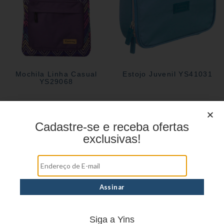
Mochila Linha Casual
Estojo Juvenil YS41031
YS29068
Estojo Juvenil YS27101
Cadastre-se e receba ofertas
exclusivas!
Siga a Yins