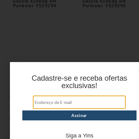
Sacola Ecobag em
Sacola Ecobag em
Poliéster YS29294
Poliéster YS29295
Cadastre-se e receba ofertas
Menu
exclusivas!
HOME
PRODUTOS
DÚVIDAS FREQUENTES
ONDE COMPRAR
Siga a Yins
CATÁLOGOS