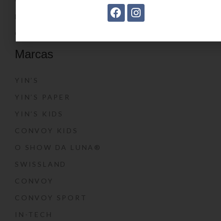
BLOG
CONTATO
Marcas
YIN’S
YIN’S PAPER
YIN’S KIDS
CONVOY KIDS
O SHOW DA LUNA®
SWISSLAND
CONVOY
CONVOY SPORT
IN-TECH