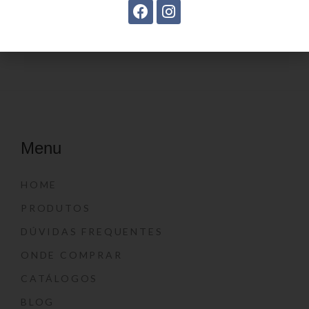
Estojo Juvenil YS41030
Menu
HOME
PRODUTOS
DÚVIDAS FREQUENTES
ONDE COMPRAR
CATÁLOGOS
BLOG