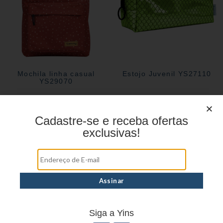
Mochila linha casual
Estojo Juvenil YS27110
YS29070
Cadastre-se e receba ofertas
Estojo Juvenil YS27101
exclusivas!
Siga a Yins