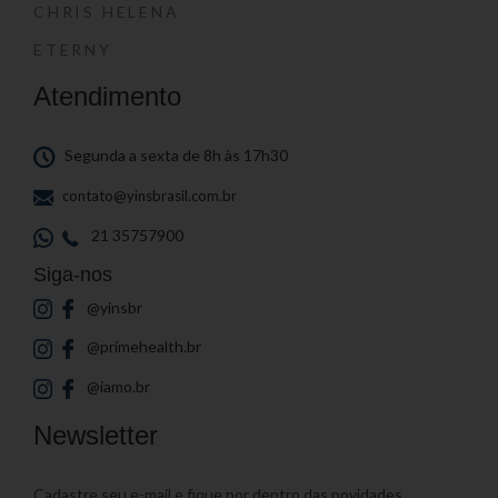
CHRIS HELENA
ETERNY
Atendimento
Segunda a sexta de 8h às 17h30
contato@yinsbrasil.com.br
21 35757900
Siga-nos
@yinsbr
@primehealth.br
@iamo.br
Newsletter
Cadastre seu e-mail e fique por dentro das novidades