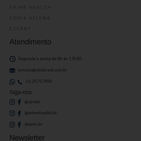
PRIME HEALTH
CHRIS HELENA
ETERNY
Atendimento
Segunda a sexta de 8h às 17h30
contato@yinsbrasil.com.br
21 35757900
Siga-nos
@yinsbr
@primehealth.br
@iamo.br
Newsletter