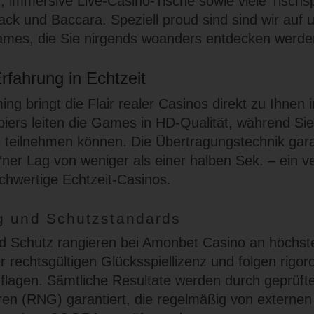
n, immersive Live-Casino-Tische sowie viele Tischsp
jack und Baccara. Speziell proud sind sind wir auf 
Games, die Sie nirgends woanders entdecken werde
rfahrung in Echtzeit
ng bringt die Flair realer Casinos direkt zu Ihnen 
iers leiten die Games in HD-Qualität, während S
teilnehmen können. Die Übertragungstechnik garan
ner Lag von weniger als einer halben Sek. – ein ver
chwertige Echtzeit-Casinos.
g und Schutzstandards
 Schutz rangieren bei Amonbet Casino an höchster
r rechtsgültigen Glücksspiellizenz und folgen rigor
flagen. Sämtliche Resultate werden durch geprüft
ren (RNG) garantiert, die regelmäßig von externen