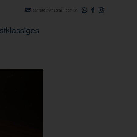
contato@yinsbrasil.com.br
stklassiges