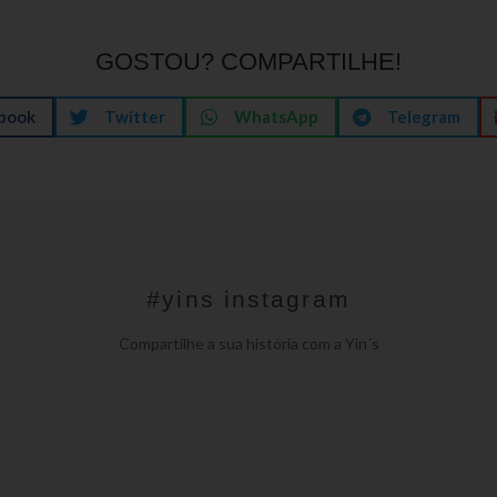
GOSTOU? COMPARTILHE!
book
Twitter
WhatsApp
Telegram
#yins instagram
Compartilhe a sua história com a Yin´s