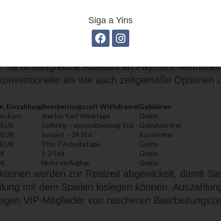
nager für individuelle Unterstützung
i und saisonale Überraschungen
Siga a Yins
hoden im Überblick
gkeit bei Einzahlungs- und Auszahlungen ist uns 
ir ‘ne umfangreiche Auswahl an Payment-Methoden
konventionelle als wie auch zeitgemäße Optionen 
n. Einzahlung
Bearbeitungszeit Withdrawal
Gebühren
hn Euro
drei bis fünf Werktage
Gratis
 EUR
Sofortig – vierundzwanzig Std
Gebührenfrei
 EUR
Instant – 24 Std
Kostenfrei
 EUR
3 bis 7 Arbeitstage
Gratis
 €
1-2 Std.
Gratis
 €
Nicht verfügbar
Gratis
ktionen werden zur Realzeit abgewickelt, damit Sie
lung mit dem Spielen loslegen können. Auszahlung
egen VIP-Mitglieder von rascheren Bearbeitungszeit