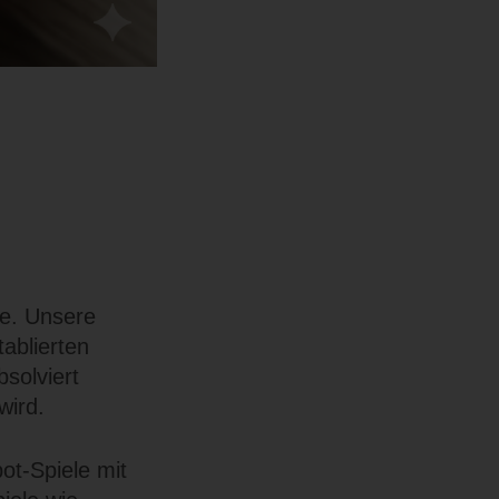
se. Unsere
tablierten
solviert
wird.
ot-Spiele mit