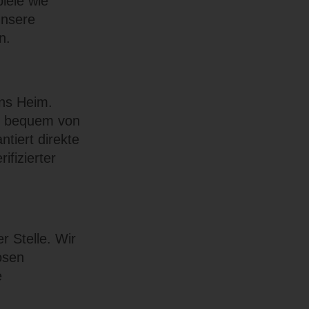
iele wie
unsere
n.
ins Heim.
ie bequem von
tiert direkte
ifizierter
 Stelle. Wir
osen
e