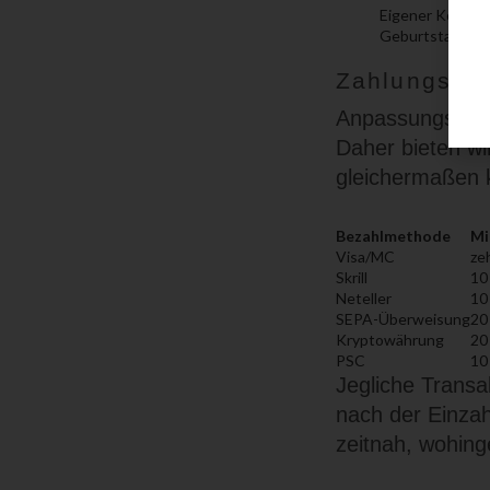
Eigener Kontoma
Geburtstagsbon
Zahlungsmet
Anpassungsfähi
Daher bieten w
gleichermaßen 
Bezahlmethode
Mi
Visa/MC
ze
Skrill
10
Neteller
10
SEPA-Überweisung
20
Kryptowährung
20
PSC
10
Jegliche Transa
nach der Einzah
zeitnah, wohing