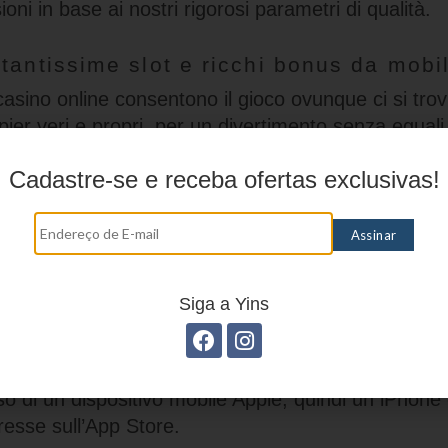
oni in base ai nostri rigorosi parametri di qualità.
tantissime slot e ricchi bonus da mobi
casino online consentono il gioco ovunque ci si trov
pier veri e propri, per un divertimento senza eguali
e hanno bonus senza deposito che consentono di pr
Cadastre-se e receba ofertas exclusivas!
giochi da casinò senza dover rischiare soldi veri. Tut
ttivabili anche sulle rispettive app mobile per iOS e
eposito o un prelievo sui casinò mobile è molto sem
le operazioni risultano anche più rapide di quelle e
Siga a Yins
sto perché la maggior parte di giocatori mantiene su
applicazioni dei propri conti, digitali o meno, dunqu
al pagamento raggiunge il device in tempi pressoch
o di un dispositivo mobile Apple, quindi un iPhone 
eresse sull’App Store.