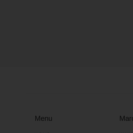
Menu
Mar