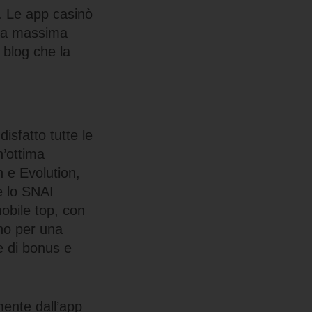
et. Le app casinò
e la massima
l blog che la
isfatto tutte le
n’ottima
h e Evolution,
e lo SNAI
obile top, con
ono per una
e di bonus e
mente dall’app