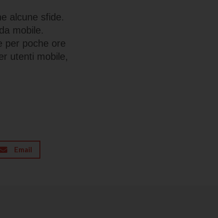
e alcune sfide.
 da mobile.
ve per poche ore
r utenti mobile,
Email