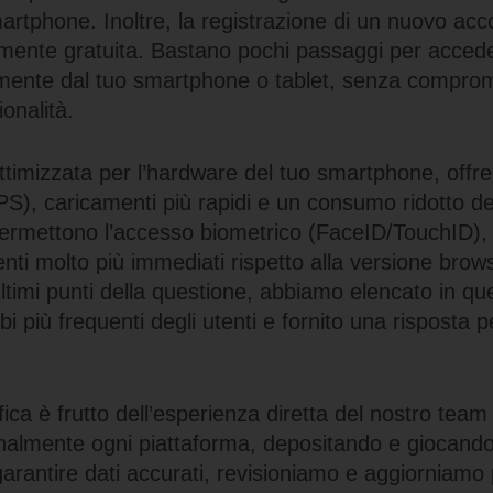
martphone. Inoltre, la registrazione di un nuovo ac
ente gratuita. Bastano pochi passaggi per accede
tamente dal tuo smartphone o tablet, senza comprom
ionalità.
ttimizzata per l’hardware del tuo smartphone, offre
S), caricamenti più rapidi e un consumo ridotto del
 permettono l’accesso biometrico (FaceID/TouchID),
nti molto più immediati rispetto alla versione brows
 ultimi punti della questione, abbiamo elencato in qu
bi più frequenti degli utenti e fornito una risposta 
fica è frutto dell’esperienza diretta del nostro team 
nalmente ogni piattaforma, depositando e giocand
garantire dati accurati, revisioniamo e aggiorniam