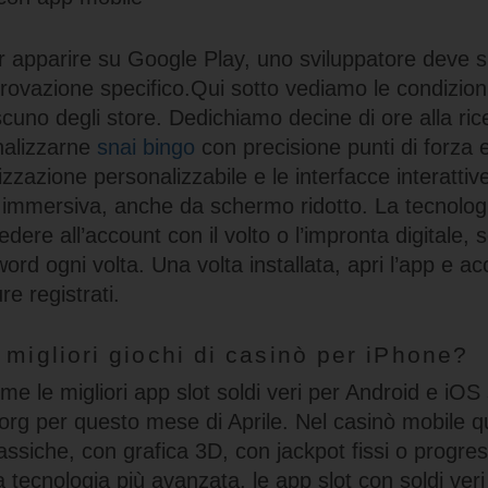
 apparire su Google Play, uno sviluppatore deve 
ovazione specifico.Qui sotto vediamo le condizioni 
scuno degli store. Dedichiamo decine di ore alla rice
nalizzarne
snai bingo
con precisione punti di forza e 
lizzazione personalizzabile e le interfacce interatti
ù immersiva, anche da schermo ridotto. La tecnolog
dere all’account con il volto o l’impronta digitale,
word ogni volta. Una volta installata, apri l’app e ac
re registrati.
 migliori giochi di casinò per iPhone?
e le migliori app slot soldi veri per Android e iOS
e.org per questo mese di Aprile. Nel casinò mobile q
lassiche, con grafica 3D, con jackpot fissi o progres
la tecnologia più avanzata, le app slot con soldi veri