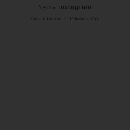
#yins instagram
Compartilhe a sua história com a Yin´s