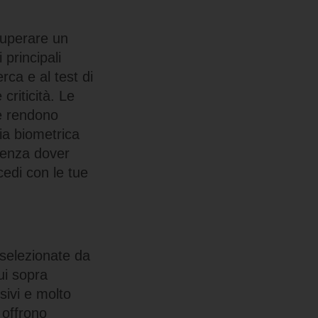
superare un
principali
rca e al test di
criticità. Le
ve rendono
ia biometrica
 senza dover
cedi con le tue
 selezionate da
ui sopra
sivi e molto
 offrono