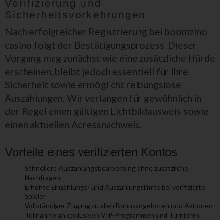
Verifizierung und
Sicherheitsvorkehrungen
Nach erfolgreicher Registrierung bei boomzino
casino folgt der Bestätigungsprozess. Dieser
Vorgang mag zunächst wie eine zusätzliche Hürde
erscheinen, bleibt jedoch essenziell für Ihre
Sicherheit sowie ermöglicht reibungslose
Auszahlungen. Wir verlangen für gewöhnlich in
der Regel einen gültigen Lichtbildausweis sowie
einen aktuellen Adressnachweis.
Vorteile eines verifizierten Kontos
Schnellere Auszahlungsbearbeitung ohne zusätzliche
Nachfragen
Erhöhte Einzahlungs- und Auszahlungslimits bei verifizierte
Spieler
Vollständiger Zugang zu allen Bonusangeboten und Aktionen
Teilnahme an exklusiven VIP-Programmen und Turnieren