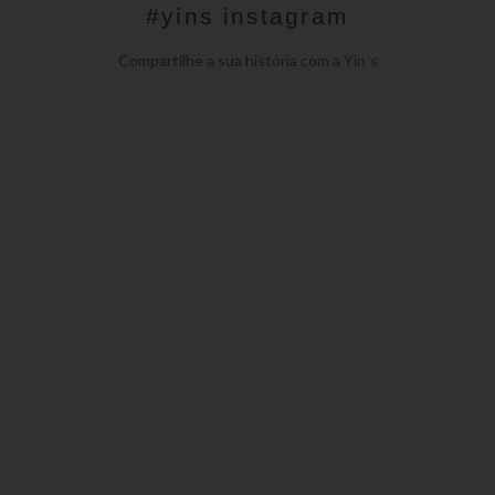
#yins instagram
Compartilhe a sua história com a Yin´s