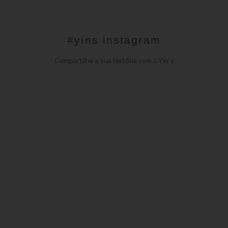
#yins instagram
Compartilhe a sua história com a Yin´s