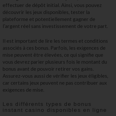
effectuer de dépôt initial. Ainsi, vous pouvez
découvrir les jeux disponibles, tester la
plateforme et potentiellement gagner de
l’argent réel sans investissement de votre part.
Il est important de lire les termes et conditions
associés à ces bonus. Parfois, les exigences de
mise peuvent être élevées, ce qui signifie que
vous devrez parier plusieurs fois le montant du
bonus avant de pouvoir retirer vos gains.
Assurez-vous aussi de vérifier les jeux éligibles,
car certains jeux peuvent ne pas contribuer aux
exigences de mise.
Les différents types de bonus
instant casino disponibles en ligne