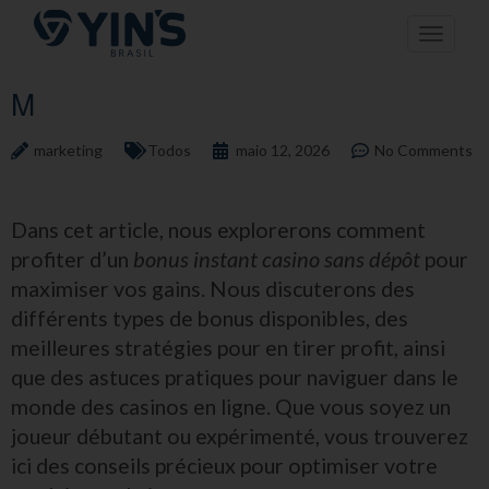
Pular
Toggle n
para
o
conteúdo
M
marketing
Todos
maio 12, 2026
No Comments
Dans cet article, nous explorerons comment
profiter d’un
bonus instant casino sans dépôt
pour
maximiser vos gains. Nous discuterons des
différents types de bonus disponibles, des
meilleures stratégies pour en tirer profit, ainsi
que des astuces pratiques pour naviguer dans le
monde des casinos en ligne. Que vous soyez un
joueur débutant ou expérimenté, vous trouverez
ici des conseils précieux pour optimiser votre