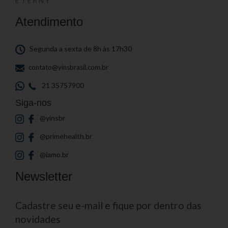
ETERNY
Atendimento
Segunda a sexta de 8h às 17h30
contato@yinsbrasil.com.br
21 35757900
Siga-nos
@yinsbr
@primehealth.br
@iamo.br
Newsletter
Cadastre seu e-mail e fique por dentro das
novidades