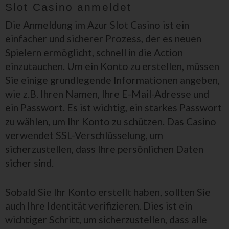
Slot Casino anmeldet
Die Anmeldung im Azur Slot Casino ist ein
einfacher und sicherer Prozess, der es neuen
Spielern ermöglicht, schnell in die Action
einzutauchen. Um ein Konto zu erstellen, müssen
Sie einige grundlegende Informationen angeben,
wie z.B. Ihren Namen, Ihre E-Mail-Adresse und
ein Passwort. Es ist wichtig, ein starkes Passwort
zu wählen, um Ihr Konto zu schützen. Das Casino
verwendet SSL-Verschlüsselung, um
sicherzustellen, dass Ihre persönlichen Daten
sicher sind.
Sobald Sie Ihr Konto erstellt haben, sollten Sie
auch Ihre Identität verifizieren. Dies ist ein
wichtiger Schritt, um sicherzustellen, dass alle