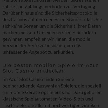
zahlreiche Zahlungsmethoden zur Verfügung.
Darüber hinaus sind die Sicherheitsprotokolle
des Casinos auf dem neuesten Stand, sodass Sie
sich keine Sorgen um die Sicherheit Ihrer Daten
machen müssen. Um einen ersten Eindruck zu
gewinnen, empfehlen wir Ihnen, die mobile
Version der Seite zu besuchen, um das
umfassende Angebot zu erkunden.
Die besten mobilen Spiele im Azur
Slot Casino entdecken
Im Azur Slot Casino finden Sie eine
beeindruckende Auswahl an Spielen, die speziell
für mobile Geräte optimiert sind. Dazu gehören
klassische Spielautomaten, Video-Slots und
Tischspiele, die alle mit hochwertigen Grafiken