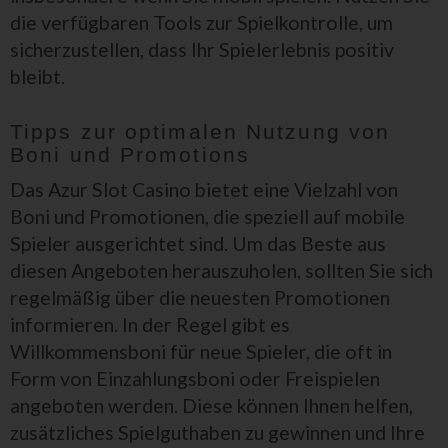
die verfügbaren Tools zur Spielkontrolle, um
sicherzustellen, dass Ihr Spielerlebnis positiv
bleibt.
Tipps zur optimalen Nutzung von
Boni und Promotions
Das Azur Slot Casino bietet eine Vielzahl von
Boni und Promotionen, die speziell auf mobile
Spieler ausgerichtet sind. Um das Beste aus
diesen Angeboten herauszuholen, sollten Sie sich
regelmäßig über die neuesten Promotionen
informieren. In der Regel gibt es
Willkommensboni für neue Spieler, die oft in
Form von Einzahlungsboni oder Freispielen
angeboten werden. Diese können Ihnen helfen,
zusätzliches Spielguthaben zu gewinnen und Ihre