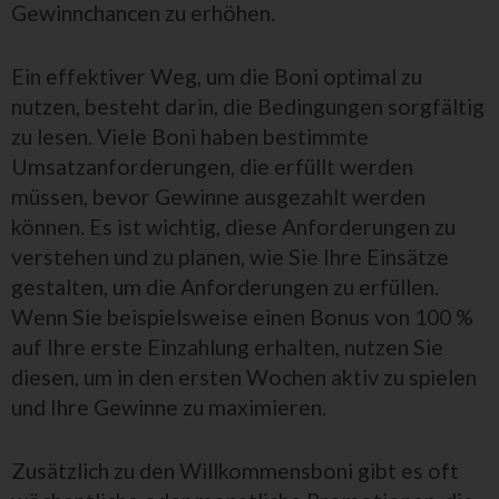
Gewinnchancen zu erhöhen.
Ein effektiver Weg, um die Boni optimal zu
nutzen, besteht darin, die Bedingungen sorgfältig
zu lesen. Viele Boni haben bestimmte
Umsatzanforderungen, die erfüllt werden
müssen, bevor Gewinne ausgezahlt werden
können. Es ist wichtig, diese Anforderungen zu
verstehen und zu planen, wie Sie Ihre Einsätze
gestalten, um die Anforderungen zu erfüllen.
Wenn Sie beispielsweise einen Bonus von 100 %
auf Ihre erste Einzahlung erhalten, nutzen Sie
diesen, um in den ersten Wochen aktiv zu spielen
und Ihre Gewinne zu maximieren.
Zusätzlich zu den Willkommensboni gibt es oft