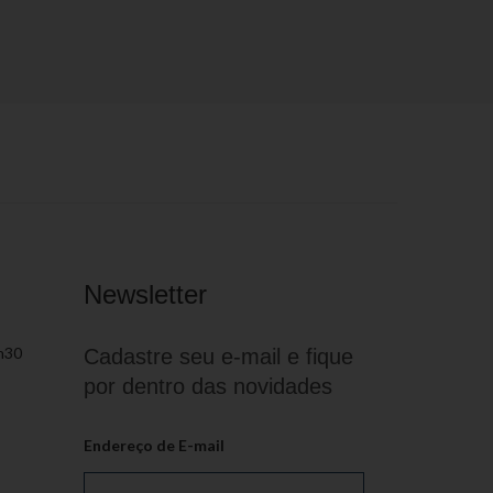
Newsletter
h30
Cadastre seu e-mail e fique
por dentro das novidades
Endereço de E-mail