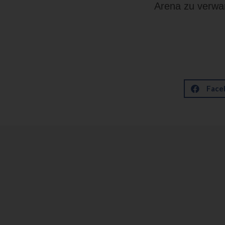
Arena zu verwa
Face