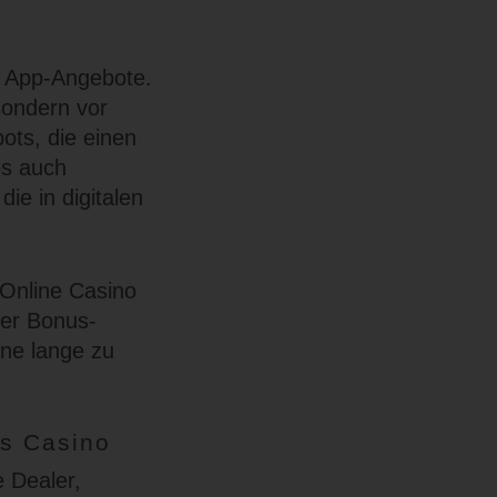
no App-Angebote.
sondern vor
ots, die einen
es auch
ie in digitalen
 Online Casino
der Bonus-
hne lange zu
ls Casino
 Dealer,