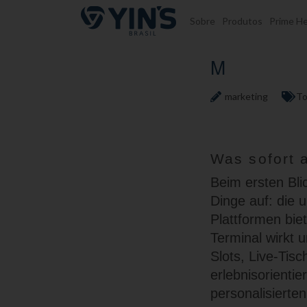
Pular para o conteúdo
Sobre
Produtos
Prime He
M
marketing
To
Was sofort a
Beim ersten Bli
Dinge auf: die u
Plattformen bie
Terminal wirkt 
Slots, Live-Tis
erlebnisorienti
personalisierte