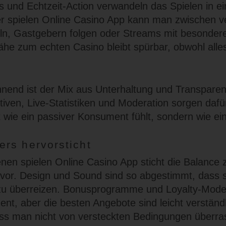
ts und Echtzeit-Action verwandeln das Spielen in 
ner spielen Online Casino App kann man zwischen 
ln, Gastgebern folgen oder Streams mit besonder
he zum echten Casino bleibt spürbar, obwohl all
nend ist der Mix aus Unterhaltung und Transparen
ven, Live-Statistiken und Moderation sorgen dafür
 wie ein passiver Konsument fühlt, sondern wie ein
rs hervorsticht
enen spielen Online Casino App sticht die Balance
rvor. Design und Sound sind so abgestimmt, dass
u überreizen. Bonusprogramme und Loyalty-Model
nt, aber die besten Angebote sind leicht verständl
ass man nicht von versteckten Bedingungen überras