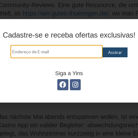
 Community-Reviews. Eine gute Ressource, die u
telt, ist
https://ein-gutes-thueringen.de/
, wo man P
ngen findet, ohne sich durch Werbeversprechen k
Cadastre-se e receba ofertas exclusivas!
tung vs. Realität
 ist die spielen Online Casino App-Erfahrung heu
d unterhaltsamer als noch vor einigen Jahren. Wer U
Siga a Yins
nsprechende Inhalte und Livestreams, und wer das 
ngehen möchte, hat Zugang zu zahlreichen Tischva
n Spaß, Transparenz und verantwortungsvollem Spi
aktor für eine positive Session.
das nächste Mal abends entspannen wollen, ist ei
Casino App ein valider Begleiter: abwechslungsreic
elegt, das Wohnzimmer kurzzeitig in eine kleine E