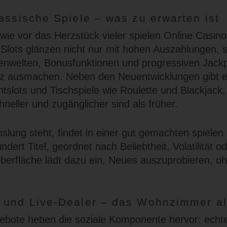
assische Spiele – was zu erwarten ist
 wie vor das Herzstück vieler spielen Online Casi
lots glänzen nicht nur mit hohen Auszahlungen, 
nwelten, Bonusfunktionen und progressiven Jackp
z ausmachen. Neben den Neuentwicklungen gibt 
tslots und Tischspiele wie Roulette und Blackjack, d
hneller und zugänglicher sind als früher.
lung steht, findet in einer gut gemachten spielen
ert Titel, geordnet nach Beliebtheit, Volatilität o
berfläche lädt dazu ein, Neues auszuprobieren, o
 und Live-Dealer – das Wohnzimmer a
ebote heben die soziale Komponente hervor: echte