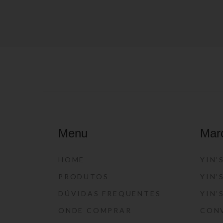
Menu
Mar
HOME
YIN’
PRODUTOS
YIN’
DÚVIDAS FREQUENTES
YIN’
ONDE COMPRAR
CON