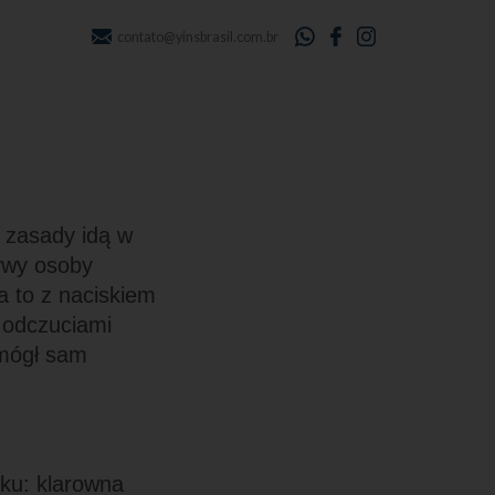
contato@yinsbrasil.com.br
e zasady idą w
ywy osoby
a to z naciskiem
i odczuciami
 mógł sam
ku: klarowna