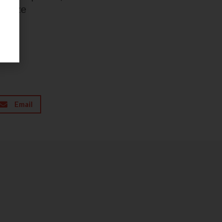
uwadze
Email