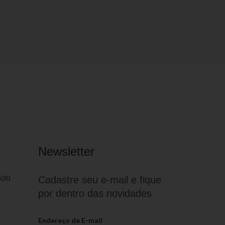
Newsletter
h30
Cadastre seu e-mail e fique
por dentro das novidades
Endereço de E-mail