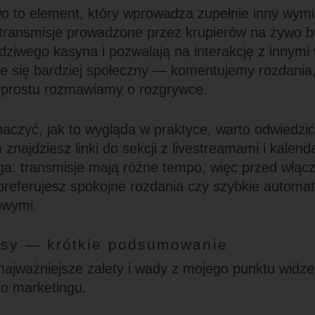
o to element, który wprowadza zupełnie inny wymi
ransmisje prowadzone przez krupierów na żywo b
ziwego kasyna i pozwalają na interakcję z innymi 
e się bardziej społeczny — komentujemy rozdania, 
o prostu rozmawiamy o rozgrywce.
baczyć, jak to wygląda w praktyce, warto odwiedzi
znajdziesz linki do sekcji z livestreamami i kalen
a: transmisje mają różne tempo, więc przed włąc
preferujesz spokojne rozdania czy szybkie automat
owymi.
usy — krótkie podsumowanie
 najważniejsze zalety i wady z mojego punktu widze
o marketingu.