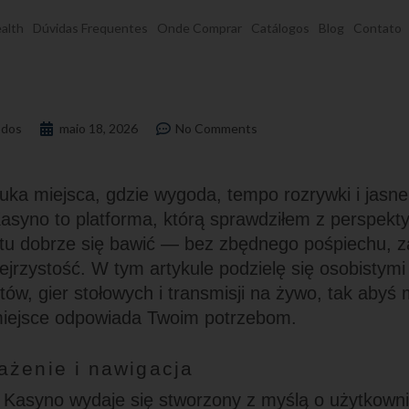
alth
Dúvidas Frequentes
Onde Comprar
Catálogos
Blog
Contato
dos
maio 18, 2026
No Comments
uka miejsca, gdzie wygoda, tempo rozrywki i jasn
asyno to platforma, którą sprawdziłem z perspekt
tu dobrze się bawić — bez zbędnego pośpiechu, z
zejrzystość. W tym artykule podzielę się osobistym
tów, gier stołowych i transmisji na żywo, tak abyś
 miejsce odpowiada Twoim potrzebom.
ażenie i nawigacja
 Kasyno wydaje się stworzony z myślą o użytkowni