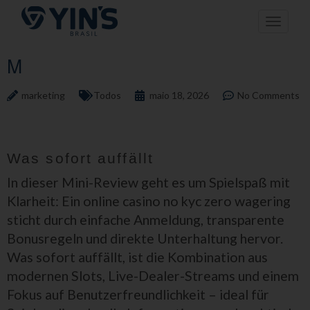
Pular
Toggle n
para
o
conteúdo
M
marketing
Todos
maio 18, 2026
No Comments
Was sofort auffällt
In dieser Mini-Review geht es um Spielspaß mit
Klarheit: Ein online casino no kyc zero wagering
sticht durch einfache Anmeldung, transparente
Bonusregeln und direkte Unterhaltung hervor.
Was sofort auffällt, ist die Kombination aus
modernen Slots, Live-Dealer-Streams und einem
Fokus auf Benutzerfreundlichkeit – ideal für