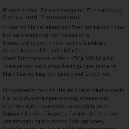
Praktische Erwartungen: Einzahlung,
Bonus und Transparenz
Erwarten Sie bei einem seriösen online casino no
kyc zero wagering klar formulierte
Bonusbedingungen, eine nachvollziehbare
Auszahlungspolitik und einfache
Identitätsprozesse, sofern nötig. Wichtig ist:
Transparenz bei Umsatzbedingungen und eine
klare Darstellung von Limits und Gebühren.
Für convenience-orientierte Spieler sind schnelle
Ein- und Auszahlungen wichtig, ebenso wie
mehrere Zahlungsmethoden und hilfreiche
Support-Kanäle. Ein gutes Casino bietet zudem
verantwortungsbewusste Spieloptionen,
Selbstausschluss-Tools und leicht erreichbare