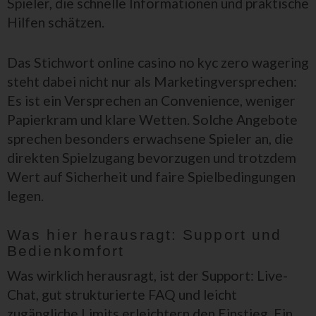
Spieler, die schnelle Informationen und praktische
Hilfen schätzen.
Das Stichwort online casino no kyc zero wagering
steht dabei nicht nur als Marketingversprechen:
Es ist ein Versprechen an Convenience, weniger
Papierkram und klare Wetten. Solche Angebote
sprechen besonders erwachsene Spieler an, die
direkten Spielzugang bevorzugen und trotzdem
Wert auf Sicherheit und faire Spielbedingungen
legen.
Was hier herausragt: Support und
Bedienkomfort
Was wirklich herausragt, ist der Support: Live-
Chat, gut strukturierte FAQ und leicht
zugängliche Limits erleichtern den Einstieg. Ein