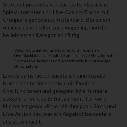
Slots mit progressiven Jackpots, klassische
Spielautomaten und Live-Casino-Tische mit
Croupiers gehören zum Standard. Bei einem
online casino no kyc zero wagering sind die
beliebtesten Kategorien häufig:
Video-Slots mit Bonus-Features und Freispielen
Live-Blackjack, Live-Roulette und exklusive Showformate
Progressive Jackpots und Scratchcards für kurzweilige
Unterhaltung
Livestreams bieten zusätzlich eine soziale
Komponente: Interaktion mit Dealern,
Chatfunktionen und gelegentliche Turniere
sorgen für echtes Entertainment. Für viele
Nutzer ist genau diese Mischung aus Slots und
Live-Action das, was ein Angebot besonders
attraktiv macht.