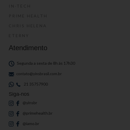
IN-TECH
PRIME HEALTH
CHRIS HELENA
ETERNY
Atendimento
Segunda a sexta de 8h às 17h30
contato@yinsbrasil.com.br
21 35757900
Siga-nos
@yinsbr
@primehealth.br
@iamo.br