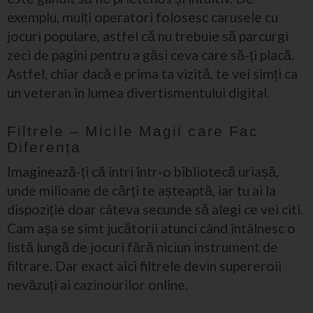
exemplu, mulți operatori folosesc carusele cu
jocuri populare, astfel că nu trebuie să parcurgi
zeci de pagini pentru a găsi ceva care să-ți placă.
Astfel, chiar dacă e prima ta vizită, te vei simți ca
un veteran în lumea divertismentului digital.
Filtrele – Micile Magii care Fac
Diferența
Imaginează-ți că intri într-o bibliotecă uriașă,
unde milioane de cărți te așteaptă, iar tu ai la
dispoziție doar câteva secunde să alegi ce vei citi.
Cam așa se simt jucătorii atunci când întâlnesc o
listă lungă de jocuri fără niciun instrument de
filtrare. Dar exact aici filtrele devin supereroii
nevăzuți ai cazinourilor online.