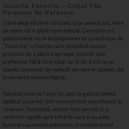
Jocurile Favorite – Colțul Tău
Personal de Relaxare
Când alegi să revii constant la un anumit joc, este
un semn că ai găsit ceva special. De multe ori,
platformele vin în întâmpinarea ta cu un buton de
“Favorite”, o funcție care simplifică enorm
procesul de a păstra aproape jocurile tale
preferate, fără să le cauți iar și iar. Este ca un
playlist personal de melodii pe care le iubești, dar
în varianta cazinou digital.
Salvând jocurile favorite, poți organiza timpul
dedicat jocurilor într-un mod mult mai eficient și
relaxant. Totodată, aceste liste permit și o
revenire rapidă spre titlurile care ți-au adus
bucurie sau emoții puternice, crescând astfel