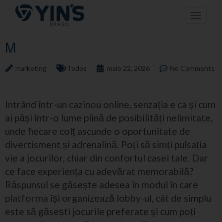
Pular
Toggle n
para
o
conteúdo
M
marketing
Todos
maio 22, 2026
No Comments
Intrând într-un cazinou online, senzația e ca și cum
ai păși într-o lume plină de posibilități nelimitate,
unde fiecare colț ascunde o oportunitate de
divertisment și adrenalină. Poți să simți pulsația
vie a jocurilor, chiar din confortul casei tale. Dar
ce face experiența cu adevărat memorabilă?
Răspunsul se găsește adesea în modul în care
platforma își organizează lobby-ul, cât de simplu
este să găsești jocurile preferate și cum poți