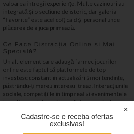
valoarea întregii experiențe. Multe cazinouri au
integrată și o secțiune de istoric, dar galeria
“Favorite” este acel colț cald și personal unde
plăcerea de a juca primează.
Ce Face Distracția Online și Mai
Specială?
Un alt element care adaugă farmec jocurilor
online este faptul că platformele de top
investesc constant în actualizări și noi tendințe,
păstrându-ți mereu interesul treaz. Interacțiunile
sociale, competițiile în timp real și evenimentele
tematice sunt doar câteva dintre surprizele care
pot să apară, transformând fiecare sesiune de joc
Cadastre-se e receba ofertas
într-un moment unic de relaxare și conexiune.
exclusivas!