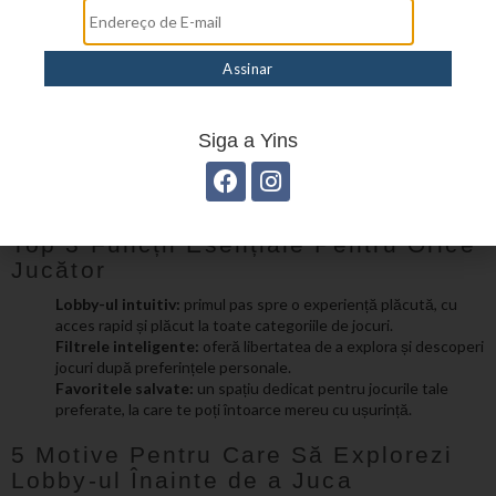
În plus, pentru cei pasionați de informare, există
surse de actualitate precum
http://stiri-
covid19.eu/
unde se pot găsi date despre evoluția
diverselor aspecte sociale, inclusiv impactul
pentru industria divertismentului digital,
Siga a Yins
îmbogățind astfel perspectiva globală în timp ce
te distrezi.
Top 3 Funcții Esențiale Pentru Orice
Jucător
Lobby-ul intuitiv:
primul pas spre o experiență plăcută, cu
acces rapid și plăcut la toate categoriile de jocuri.
Filtrele inteligente:
oferă libertatea de a explora și descoperi
jocuri după preferințele personale.
Favoritele salvate:
un spațiu dedicat pentru jocurile tale
preferate, la care te poți întoarce mereu cu ușurință.
5 Motive Pentru Care Să Explorezi
Lobby-ul Înainte de a Juca