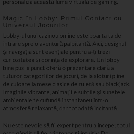
personaliza această lume virtuală de gaming.
Magic în Lobby: Primul Contact cu
Universul Jocurilor
Lobby-ul unui cazinou online este poarta ta de
intrare spre o aventură palpitantă. Aici, designul
și navigația sunt esențiale pentru a-ți trezi
curiozitatea și dorința de explorare. Un lobby
bine pus la punct oferă o prezentare clară a
tuturor categoriilor de jocuri, de la sloturi pline
de culoare la mese clasice de ruletă sau blackjack.
Imaginile vibrante, animațiile subtile și sunetele
ambientale te cufundă instantaneu într-o
atmosferă relaxantă, dar totodată incitantă.
Nu este nevoie să fii expert pentru a începe; totul
este gândit să fie prietenos și intuitiv. De