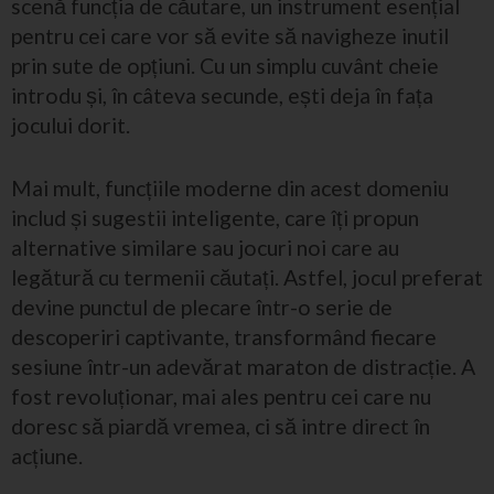
scenă funcția de căutare, un instrument esențial
pentru cei care vor să evite să navigheze inutil
prin sute de opțiuni. Cu un simplu cuvânt cheie
introdu și, în câteva secunde, ești deja în fața
jocului dorit.
Mai mult, funcțiile moderne din acest domeniu
includ și sugestii inteligente, care îți propun
alternative similare sau jocuri noi care au
legătură cu termenii căutați. Astfel, jocul preferat
devine punctul de plecare într-o serie de
descoperiri captivante, transformând fiecare
sesiune într-un adevărat maraton de distracție. A
fost revoluționar, mai ales pentru cei care nu
doresc să piardă vremea, ci să intre direct în
acțiune.