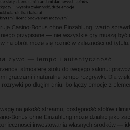
eo sloty z bonusami i rundami darmowych spinów
ckpoty — wysoka zmienność, duże emocje
ckjack, ruletka i bakarat
brytami i licencjonowanymi motywami
eruje Casino-Bonus ohne Einzahlung, warto sprawdz
 niego przypisane — nie wszystkie gry muszą być
yw na obrót może się różnić w zależności od tytułu.
na żywo — tempo i autentyczność
rzenosi atmosferę stołu do twojego salonu: prawdz
nymi graczami i naturalne tempo rozgrywki. Dla wiel
 rozrywki po długim dniu, bo łączy emocje z elem
wagę na jakość streamu, dostępność stołów i limi
sino-Bonus ohne Einzahlung może działać jako zac
 konieczności inwestowania własnych środków — id