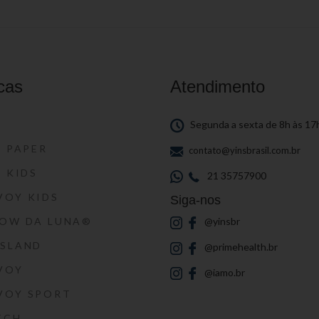
cas
Atendimento
S
Segunda a sexta de 8h às 17
S PAPER
contato@yinsbrasil.com.br
S KIDS
21 35757900
VOY KIDS
Siga-nos
HOW DA LUNA®
@yinsbr
SSLAND
@primehealth.br
VOY
@iamo.br
VOY SPORT
ECH