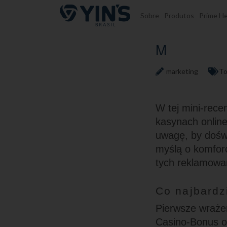
Pular para o conteúdo
Sobre
Produtos
Prime He
M
marketing
To
W tej mini-rece
kasynach onlin
uwagę, by doświ
myślą o komforc
tych reklamowa
Co najbardz
Pierwsze wrażen
Casino-Bonus o