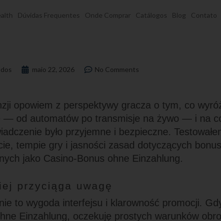
alth
Dúvidas Frequentes
Onde Comprar
Catálogos
Blog
Contato
dos
maio 22, 2026
No Comments
nzji opowiem z perspektywy gracza o tym, co wyró
e — od automatów po transmisje na żywo — i na c
adczenie było przyjemne i bezpieczne. Testowałe
ie, tempie gry i jasności zasad dotyczących bonu
nych jako Casino-Bonus ohne Einzahlung.
iej przyciąga uwagę
ie to wygoda interfejsu i klarowność promocji. Gd
hne Einzahlung, oczekuję prostych warunków obro