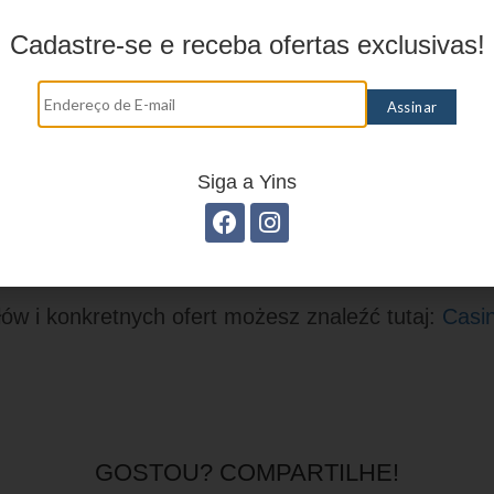
Cadastre-se e receba ofertas exclusivas!
e i czego się spodziewać
obre kasyno online potrafi połączyć wygodę, tem
afisz na ofertę z Casino-Bonus ohne Einzahlung, tra
nie platformy bez ryzyka, ale zawsze sprawdzaj w
Siga a Yins
ch balansu między rozrywką a bezpieczeństwem, p
ów live oferuje wiele opcji — od szybkich spinów po
sowane do wieczornego relaksu.
ów i konkretnych ofert możesz znaleźć tutaj:
Casi
GOSTOU? COMPARTILHE!