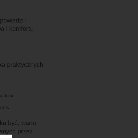
powiedzi i
a i komfortu
lka praktycznych
ystko o
 gry.
ka być, warto
wanych przez