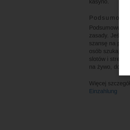
kasyno.
Podsumowani
Podsumowując, d
zasady. Jeśli tr
szansę na pozna
osób szukający
slotów i stream
na żywo, dosto
Więcej szczegół
Einzahlung