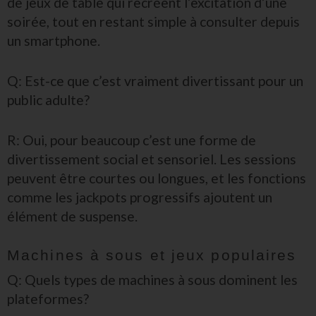
de jeux de table qui recréent l’excitation d’une
soirée, tout en restant simple à consulter depuis
un smartphone.
Q: Est-ce que c’est vraiment divertissant pour un
public adulte?
R: Oui, pour beaucoup c’est une forme de
divertissement social et sensoriel. Les sessions
peuvent être courtes ou longues, et les fonctions
comme les jackpots progressifs ajoutent un
élément de suspense.
Machines à sous et jeux populaires
Q: Quels types de machines à sous dominent les
plateformes?