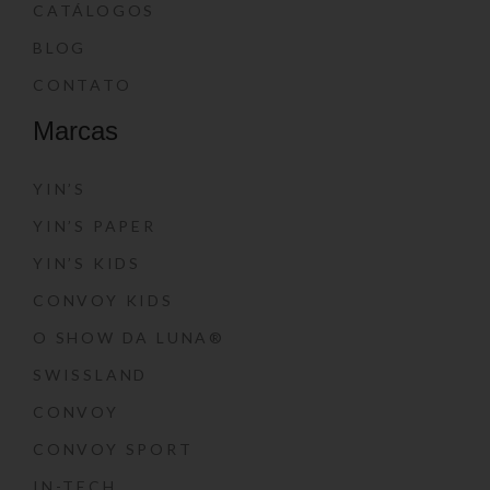
CATÁLOGOS
BLOG
CONTATO
Marcas
YIN’S
YIN’S PAPER
YIN’S KIDS
CONVOY KIDS
O SHOW DA LUNA®
SWISSLAND
CONVOY
CONVOY SPORT
IN-TECH