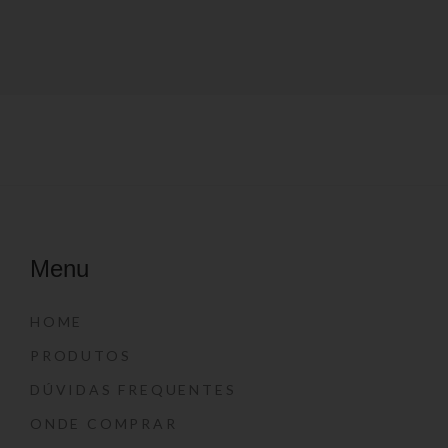
Menu
HOME
PRODUTOS
DÚVIDAS FREQUENTES
ONDE COMPRAR