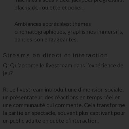
blackjack, roulette et poker.
Ambiances appréciées: thèmes
cinématographiques, graphismes immersifs,
bandes-son engageantes.
Streams en direct et interaction
Q: Qu’apporte le livestream dans l’expérience de
jeu?
R: Le livestream introduit une dimension sociale:
un présentateur, des réactions en temps réel et
une communauté qui commente. Cela transforme
la partie en spectacle, souvent plus captivant pour
un public adulte en quête d’interaction.