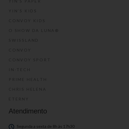
YIN’S PAPER
YIN’S KIDS
CONVOY KIDS
O SHOW DA LUNA®
SWISSLAND
CONVOY
CONVOY SPORT
IN-TECH
PRIME HEALTH
CHRIS HELENA
ETERNY
Atendimento
Segunda a sexta de 8h às 17h30