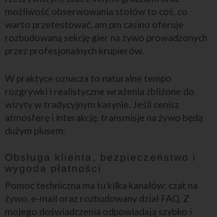
możliwość obserwowania stołów to coś, co
warto przetestować. am pm casino oferuje
rozbudowaną sekcję gier na żywo prowadzonych
przez profesjonalnych krupierów.
W praktyce oznacza to naturalne tempo
rozgrywki i realistyczne wrażenia zbliżone do
wizyty w tradycyjnym kasynie. Jeśli cenisz
atmosferę i interakcję, transmisje na żywo będą
dużym plusem.
Obsługa klienta, bezpieczeństwo i
wygoda płatności
Pomoc techniczna ma tu kilka kanałów: czat na
żywo, e-mail oraz rozbudowany dział FAQ. Z
mojego doświadczenia odpowiadają szybko i