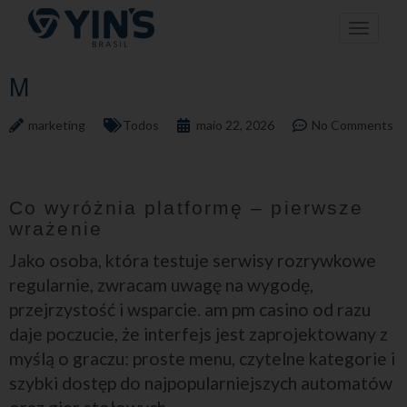
Pular
Toggle n
para
o
conteúdo
M
marketing
Todos
maio 22, 2026
No Comments
Co wyróżnia platformę – pierwsze
wrażenie
Jako osoba, która testuje serwisy rozrywkowe
regularnie, zwracam uwagę na wygodę,
przejrzystość i wsparcie. am pm casino od razu
daje poczucie, że interfejs jest zaprojektowany z
myślą o graczu: proste menu, czytelne kategorie i
szybki dostęp do najpopularniejszych automatów