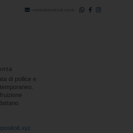
contato@yinsbrasil.com.br
onta
a di pollice e
ontemporaneo.
fruizione
adattano
positoit.xyz