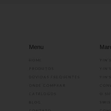
Menu
Mar
HOME
YIN’
PRODUTOS
YIN’
DÚVIDAS FREQUENTES
YIN’
ONDE COMPRAR
CON
CATÁLOGOS
O S
BLOG
SWI
CONTATO
CON