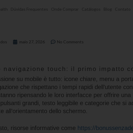
alth
Dúvidas Frequentes
Onde Comprar
Catálogos
Blog
Contato
dos
maio 27, 2026
No Comments
e navigazione touch: il primo impatto c
ione su mobile è tutto: icone chiare, menu a portat
gazione che rispettano i tempi rapidi dell’utente c
stanno ripensando le loro interfacce per offrire una 
ulsanti grandi, testo leggibile e categorie che si 
 all’orientamento dello schermo.
sto, risorse informative come
https://bonussenzade