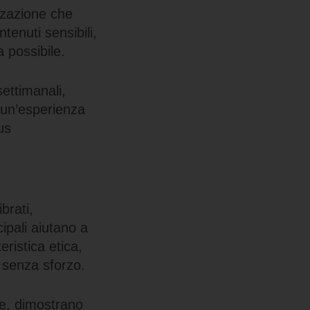
izzazione che
tenuti sensibili,
a possibile.
settimanali,
 un’esperienza
us
brati,
cipali aiutano a
ristica etica,
e senza sforzo.
de, dimostrano