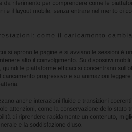
 da riferimento per comprendere come le piattaf
oni e il layout mobile, senza entrare nel merito di c
prestazioni: come il caricamento cambi
a
cui si aprono le pagine e si avviano le sessioni è un
tenere alto il coinvolgimento. Su dispositivi mobili
, quindi le piattaforme efficaci si concentrano sull’
sul caricamento progressivo e su animazioni legger
atteria.
zzano anche interazioni fluide e transizioni coerenti 
le attenzioni, come la conservazione dello stato tr
sibilità di riprendere rapidamente un contenuto, migl
nerale e la soddisfazione d’uso.