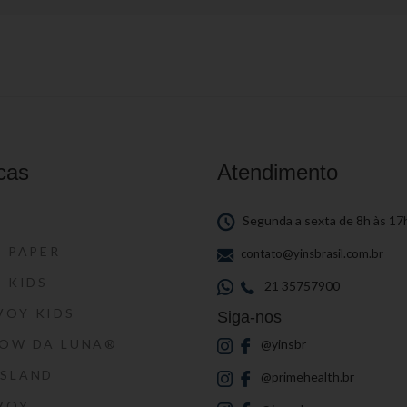
cas
Atendimento
S
Segunda a sexta de 8h às 17
S PAPER
contato@yinsbrasil.com.br
S KIDS
21 35757900
VOY KIDS
Siga-nos
HOW DA LUNA®
@yinsbr
SSLAND
@primehealth.br
VOY