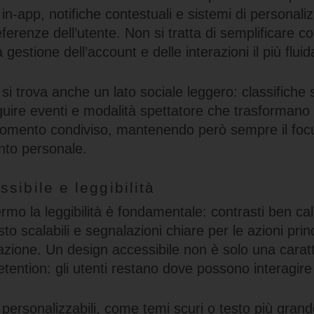
in-app, notifiche contestuali e sistemi di personal
ferenze dell’utente. Non si tratta di semplificare con
gestione dell’account e delle interazioni il più fluid
i si trova anche un lato sociale leggero: classifiche 
eguire eventi e modalità spettatore che trasformano
 momento condiviso, mantenendo però sempre il foc
ento personale.
sibile e leggibilità
rmo la leggibilità è fondamentale: contrasti ben cali
sto scalabili e segnalazioni chiare per le azioni prin
azione. Un design accessibile non è solo una caratte
etention: gli utenti restano dove possono interagir
 personalizzabili, come temi scuri o testo più gran