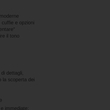
e moderne
 cuffie e opzioni
entare”
e il tono
di dettagli,
o la scoperta dei
e
i e immediate: