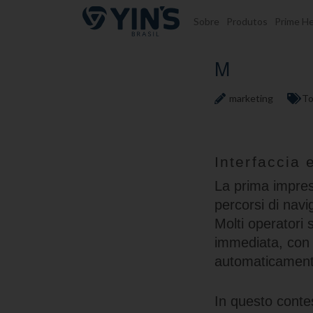
Pular para o conteúdo
Sobre
Produtos
Prime He
M
marketing
To
Interfaccia 
La prima impress
percorsi di navi
Molti operatori 
immediata, con p
automaticamente
In questo conte