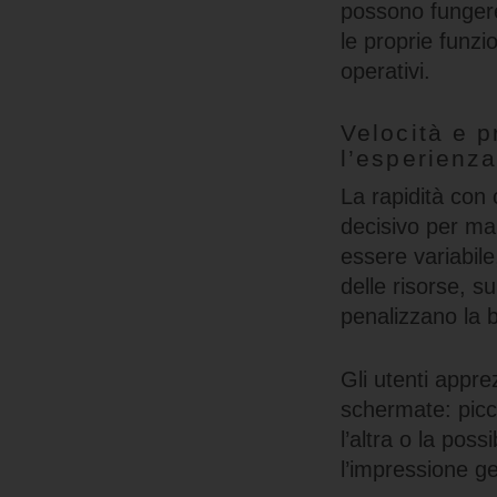
possono fungere
le proprie funzi
operativi.
Velocità e 
l’esperienz
La rapidità con 
decisivo per man
essere variabile
delle risorse, 
penalizzano la b
Gli utenti appre
schermate: picco
l’altra o la pos
l’impressione ge