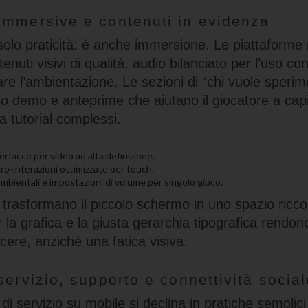
immersive e contenuti in evidenza
 solo praticità: è anche immersione. Le piattaform
nuti visivi di qualità, audio bilanciato per l’uso con
re l’ambientazione. Le sezioni di “chi vuole sperim
 demo e anteprime che aiutano il giocatore a capir
za tutorial complessi.
erfacce per video ad alta definizione.
ro-interazioni ottimizzate per touch.
ambientali e impostazioni di volume per singolo gioco.
trasformano il piccolo schermo in uno spazio ricco 
 la grafica e la giusta gerarchia tipografica rendon
cere, anziché una fatica visiva.
servizio, supporto e connettività social
i servizio su mobile si declina in pratiche semplic