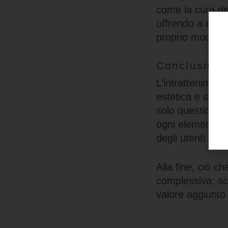
come la cura de
offrendo a ciasc
proprio modo di
Conclusione:
L’intratteniment
estetica e servi
solo questione d
ogni elemento pe
degli utenti adult
Alla fine, ciò 
complessiva: sco
valore aggiunto 