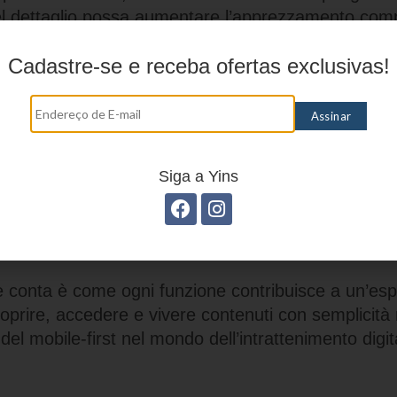
l dettaglio possa aumentare l’apprezzamento comp
uno la sensazione che la piattaforma sia stata prog
Cadastre-se e receba ofertas exclusivas!
 occupare il tempo libero.
 l’intrattenimento pensato per il ritmo
o dei casinò online su mobile è una combinazione di
zi che rispettano i ritmi di chi usa lo smartphone p
Siga a Yins
i portare l’offerta su uno schermo più piccolo, ma 
r creare esperienze rapide, piacevoli e coerenti co
i.
che conta è come ogni funzione contribuisce a un’es
prire, accedere e vivere contenuti con semplicità r
del mobile-first nel mondo dell’intrattenimento digit