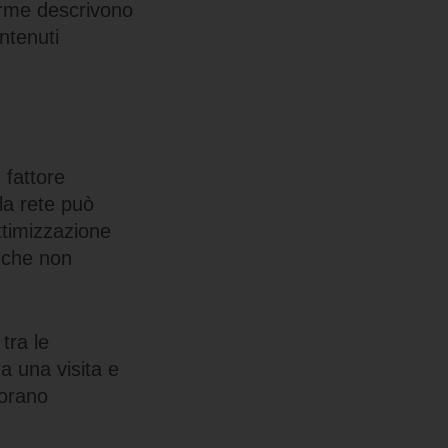
orme descrivono
ontenuti
a
 fattore
 la rete può
ottimizzazione
e che non
tra le
a una visita e
iorano