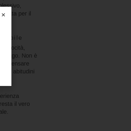
lessivo,
ettata per il
 mobile
 velocità,
er svago. Non è
di ripensare
n le abitudini
perienza
esta il vero
ale.