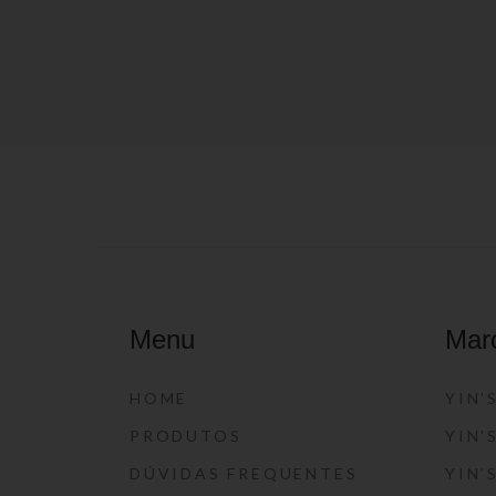
Menu
Mar
HOME
YIN’
PRODUTOS
YIN’
DÚVIDAS FREQUENTES
YIN’