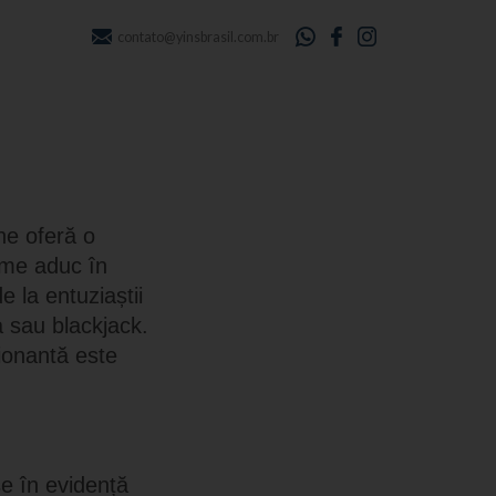
contato@yinsbrasil.com.br
ine oferă o
orme aduc în
e la entuziaștii
a sau blackjack.
ionantă este
se în evidență