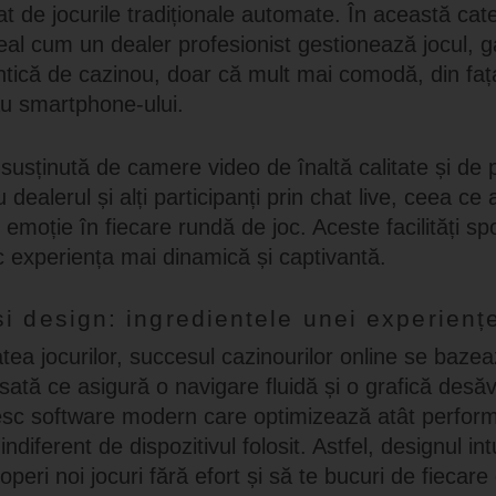
at de jocurile tradiționale automate. În această cate
eal cum un dealer profesionist gestionează jocul, g
ntică de cazinou, doar că mult mai comodă, din faț
u smartphone-ului.
usținută de camere video de înaltă calitate și de p
u dealerul și alți participanți prin chat live, ceea c
i emoție în fiecare rundă de joc. Aceste facilități s
c experiența mai dinamică și captivantă.
și design: ingredientele unei experien
tea jocurilor, succesul cazinourilor online se bazea
ată ce asigură o navigare fluidă și o grafică desăv
esc software modern care optimizează atât perform
indiferent de dispozitivul folosit. Astfel, designul int
peri noi jocuri fără efort și să te bucuri de fiecare 