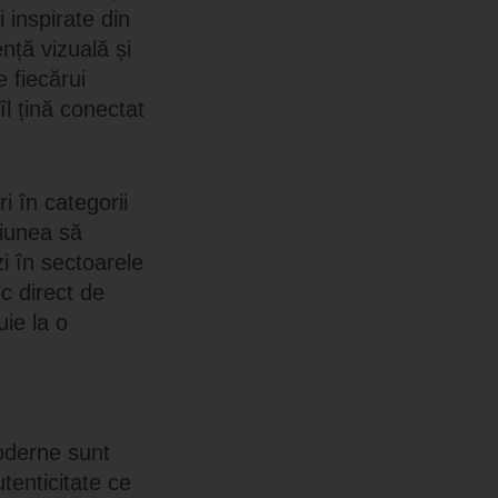
i inspirate din
ență vizuală și
 fiecărui
îl țină conectat
 în categorii
țiunea să
zi în sectoarele
ic direct de
ie la o
oderne sunt
utenticitate ce