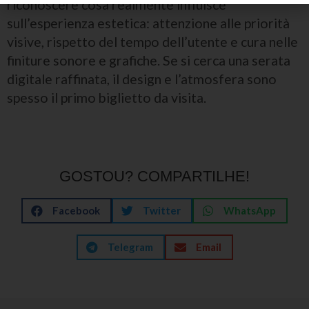
riconoscere cosa realmente influisce
sull’esperienza estetica: attenzione alle priorità
visive, rispetto del tempo dell’utente e cura nelle
finiture sonore e grafiche. Se si cerca una serata
digitale raffinata, il design e l’atmosfera sono
spesso il primo biglietto da visita.
GOSTOU? COMPARTILHE!
Facebook
Twitter
WhatsApp
Telegram
Email