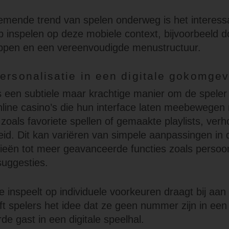
mende trend van spelen onderweg is het interessa
p inspelen op deze mobiele context, bijvoorbeeld d
oppen en een vereenvoudigde menustructuur.
personalisatie in een digitale gokomgev
is een subtiele maar krachtige manier om de speler 
nline casino’s die hun interface laten meebewegen
 zoals favoriete spellen of gemaakte playlists, ver
id. Dit kan variëren van simpele aanpassingen in
ieën tot meer geavanceerde functies zoals persoon
suggesties.
e inspeelt op individuele voorkeuren draagt bij aan
ft spelers het idee dat ze geen nummer zijn in ee
e gast in een digitale speelhal.