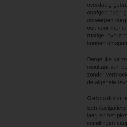
overdadig gebru
onafgebroken ge
ontwerpen zorgt
ook voor mental
rustige, overzi
kunnen ontspan
Dergelijke kalme
resultaat van d
zonder vermoeid
de algehele tev
Gebruiksvri
Een navigatiesy
laag en het ple
instellingen aan