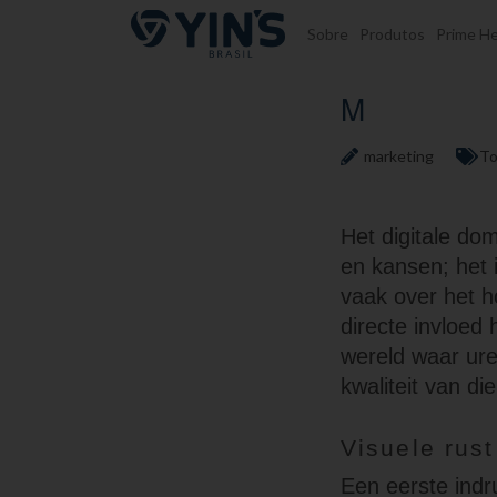
Pular para o conteúdo
Sobre
Produtos
Prime He
M
marketing
To
Het digitale do
en kansen; het 
vaak over het h
directe invloed
wereld waar ure
kwaliteit van di
Visuele rus
Een eerste indru