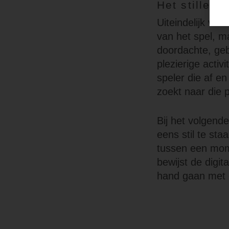
Het stille f
Uiteindelijk vor
van het spel, ma
doordachte, ge
plezierige activ
speler die af e
zoekt naar die 
Bij het volgend
eens stil te sta
tussen een mome
bewijst de digit
hand gaan met 