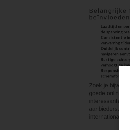
Belangrijke 
beïnvloede
Laadtijd en pe
de spanning bre
Consistentie i
verwarring tijde
Duidelijk contr
navigeren eenvo
Rustige achter
verhoogt de imm
Responsieve la
schermformaten,
Zoek je bijvoorb
goede online ca
interessante kij
aanbieders. Dit
internationale 