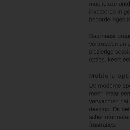
moeiteloze ontd
investeren in ge
beoordelingen k
Daarnaast draag
vertrouwen en c
plezierige sessi
opties, keert ee
Mobiele opti
De moderne spel
meer, maar een
verwachten dat 
desktop. Dit be
schermformaten,
frustraties.