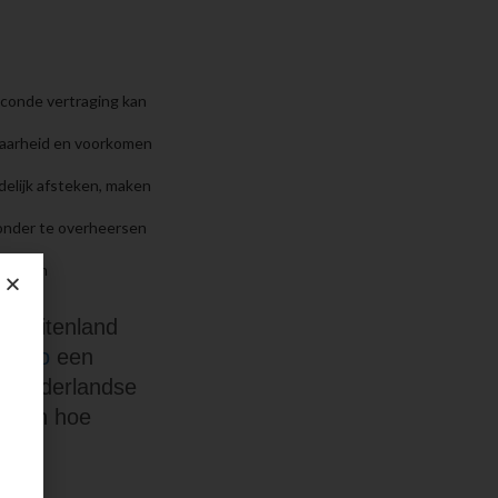
g
econde vertraging kan
baarheid en voorkomen
delijk afsteken, maken
onder te overheersen
aten en
et buitenland
asino
een
iet-Nederlandse
ip van hoe