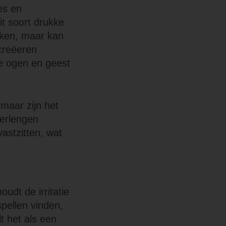
es en
t soort drukke
aken, maar kan
 creëeren
de ogen en geest
 maar zijn het
verlengen
astzitten, wat
udt de irritatie
pellen vinden,
t het als een