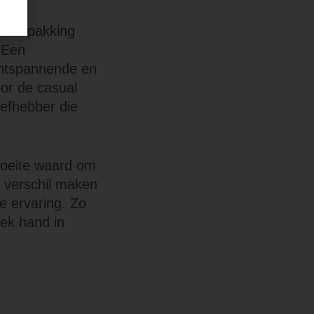
de verpakking
. Een
ontspannende en
voor de casual
iefhebber die
moeite waard om
et verschil maken
e ervaring. Zo
iek hand in