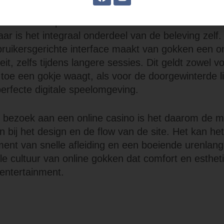
undament van digitale speelplezier
mt het ontwerp van een online casino niet slechts 
ar is het integraal onderdeel van de beleving zelf
bruikersgerichte interface maakt van gokken een 
iteit, zelfs tijdens langere sessies. Dit geldt zowel 
n toe een gokje waagt, als voor de doorgewinterde l
perfecte digitale speelomgeving.
e bezoek aan een online casino is het daarom de 
an bij het design en de flow van de site. Het kan h
nt van snelle afleiding en een boeiende urenlang
ale cultuur van online gokken dat comfort en esthet
entertainment.