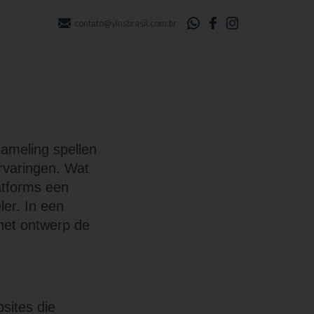
contato@yinsbrasil.com.br
zameling spellen
rvaringen. Wat
atforms een
ler. In een
het ontwerp de
bsites die