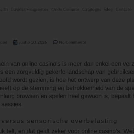
alth
Dúvidas Frequentes
Onde Comprar
Catálogos
Blog
Contato
dos
junho 10, 2026
No Comments
mein van online casino’s is meer dan enkel een ver
is een zorgvuldig gekerfd landschap van gebruikse
oofd wordt gezien, is hoe het ontwerp van deze pl
 heeft op de stemming en betrokkenheid van de spe
nlang browsen en spelen heel gewoon is, bepaalt 
e sessies.
t versus sensorische overbelasting
k telt, en dat geldt zeker voor online casino’s. We