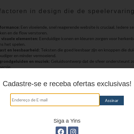
factoren in design die de speelervarin
n
rformance:
Een vloeiende, snel reagerende website is cruciaal. Iedere s
ken en de flow verstoren.
n visuele elementen:
Eenduidige iconen en kleuren zorgen voor herken
ns het spelen.
ast en leesbaarheid:
Teksten die goed leesbaar zijn en knoppen die dui
udiger en minder vermoeiend.
grondgeluiden en muziek:
Geluidsontwerp dat de sfeer ondersteunt z
ersie.
yout:
Een interface die zich moeiteloos aanpast aan verschillende appar
 zonder verlies van gebruiksgemak.
Cadastre-se e receba ofertas exclusivas!
eeld inspiratie of informatie over waar spelers in h
sino’s kunnen vinden, dan biedt
beste buitenland c
k op de diversiteit en kwaliteit die aanwezig is in n
 soort informatie draagt bij aan het algemene begr
platforms hun gebruikersinterface vormgeven.
Siga a Yins