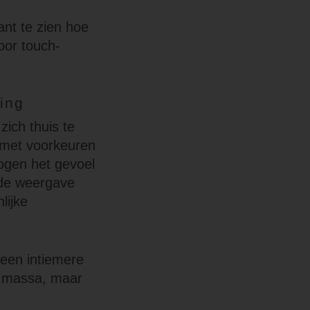
nt te zien hoe
oor touch-
ing
zich thuis te
 met voorkeuren
hogen het gevoel
 de weergave
lijke
 een intiemere
n massa, maar