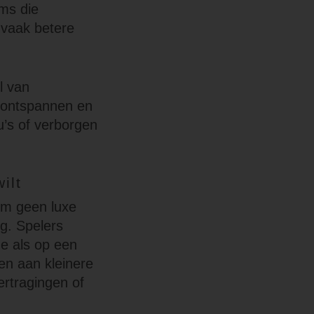
rms die
, vaak betere
l van
n ontspannen en
nu’s of verborgen
ilt
rom geen luxe
g. Spelers
e als op een
en aan kleinere
ertragingen of