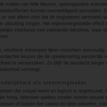
ik maken van felle kleuren, opeengepakte animati
luidseffecten kunnen overweldigend aanvoelen. Di
 er niet alleen voor dat de oogspieren vermoeid r
e uitputting zorgen. Het tegenovergestelde effect
chtelijke interfaces met voldoende witruimte, waar 
nen.
, intuïtieve ontwerpen lijken misschien eenvoudig,
oordachte keuzes die de speelervaring aanzienlijk 
heid te veroorzaken. Zo blijft de aandacht langer v
redenheid verhoogt.
endelijkheid als stemmingmaker
steem dat soepel werkt en logisch is opgebouwd, ho
zier hoog. Wanneer spelers zonder moeite nieuwe s
passen of tussen live casino en slots wisselen, voel