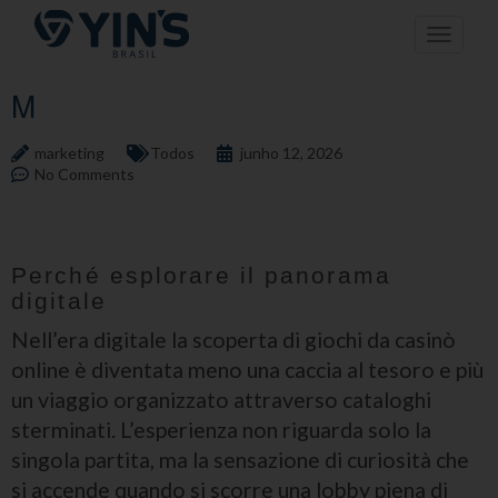
Pular
Toggle n
para
o
conteúdo
M
marketing
Todos
junho 12, 2026
No Comments
Perché esplorare il panorama
digitale
Nell’era digitale la scoperta di giochi da casinò
online è diventata meno una caccia al tesoro e più
un viaggio organizzato attraverso cataloghi
sterminati. L’esperienza non riguarda solo la
singola partita, ma la sensazione di curiosità che
si accende quando si scorre una lobby piena di