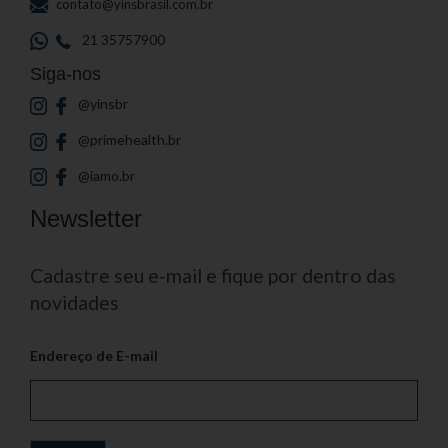
contato@yinsbrasil.com.br
21 35757900
Siga-nos
@yinsbr
@primehealth.br
@iamo.br
Newsletter
Cadastre seu e-mail e fique por dentro das
novidades
Endereço de E-mail