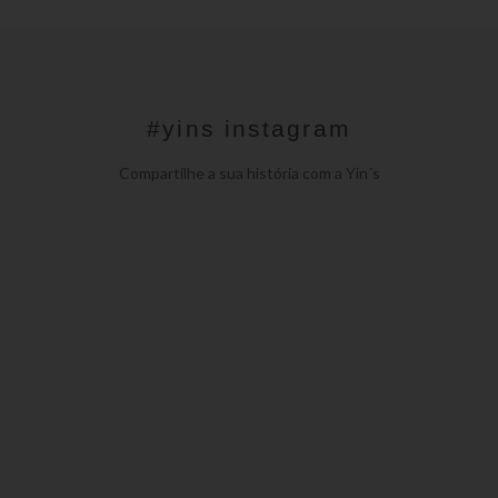
#yins instagram
Compartilhe a sua história com a Yin´s