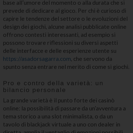
base all’umore del momento o alla durata che si
prevede di dedicare al gioco. Per chi è curioso di
capire le tendenze del settore o le evoluzioni del
design dei giochi, alcune analisi pubblicate online
offrono contesti interessanti, ad esempio si
possono trovare riflessioni su diversi aspetti
delle interfacce e delle esperienze utente su
https://asadorsagarra.com
, che servono da
spunto senza entrare nel merito di come si giochi.
Pro e contro della varietà: un
bilancio personale
La grande varietà è il punto forte dei casinò
online: la possibilità di passare da un’avventura a
tema storico a una slot minimalista, o da un
tavolo di blackjack virtuale a uno con dealer in
diretta, amplia il ventaglio di emozioni possibili.