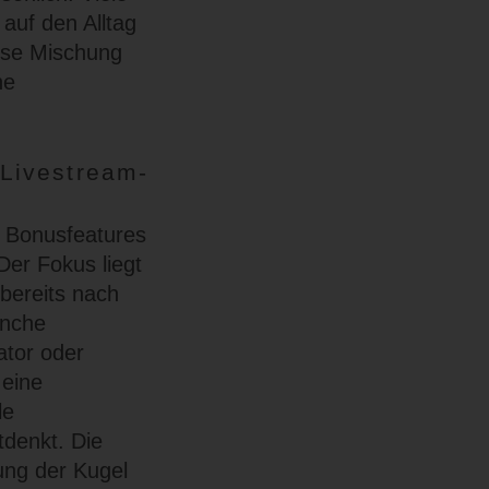
 auf den Alltag
ese Mischung
he
 Livestream-
n Bonusfeatures
Der Fokus liegt
bereits nach
anche
ator oder
 eine
le
tdenkt. Die
ung der Kugel