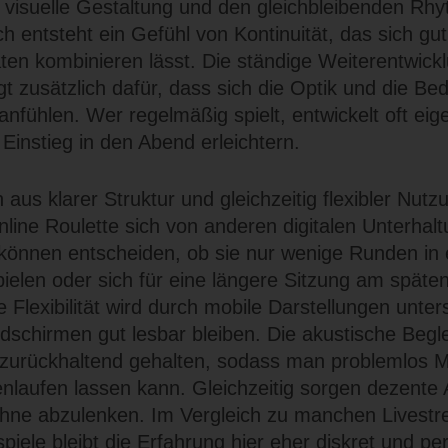
e visuelle Gestaltung und den gleichbleibenden Rh
 entsteht ein Gefühl von Kontinuität, das sich gu
täten kombinieren lässt. Die ständige Weiterentwick
gt zusätzlich dafür, dass sich die Optik und die B
fühlen. Wer regelmäßig spielt, entwickelt oft eig
 Einstieg in den Abend erleichtern.
aus klarer Struktur und gleichzeitig flexibler Nut
nline Roulette sich von anderen digitalen Unterha
können entscheiden, ob sie nur wenige Runden in 
ielen oder sich für eine längere Sitzung am späte
e Flexibilität wird durch mobile Darstellungen unter
ildschirmen gut lesbar bleiben. Die akustische Begl
t zurückhaltend gehalten, sodass man problemlos M
laufen lassen kann. Gleichzeitig sorgen dezente 
hne abzulenken. Im Vergleich zu manchen Livest
iele bleibt die Erfahrung hier eher diskret und per