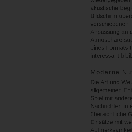
wiedergegeben, 
akustische Begle
Bildschirm über
verschiedenen T
Anpassung an d
Atmosphäre such
eines Formats t
interessant bleib
Moderne Nut
Die Art und Wei
allgemeinen Entw
Spiel mit ande
Nachrichten in 
übersichtliche G
Einsätze mit we
Aufmerksamkeit 