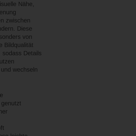
isuelle Nähe,
dienung
en zwischen
ndern. Diese
esonders von
 Bildqualität
, sodass Details
nutzen
n und wechseln
le
 genutzt
ner
ft