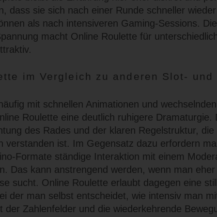
en, dass sie sich nach einer Runde schneller wieder
können als nach intensiveren Gaming-Sessions. Di
pannung macht Online Roulette für unterschiedlic
traktiv.
ette im Vergleich zu anderen Slot- und
häufig mit schnellen Animationen und wechselnde
nline Roulette eine deutlich ruhigere Dramaturgie. 
tung des Rades und der klaren Regelstruktur, die 
 verstanden ist. Im Gegensatz dazu erfordern m
no-Formate ständige Interaktion mit einem Moder
rn. Das kann anstrengend werden, wenn man eher
e sucht. Online Roulette erlaubt dagegen eine stil
i der man selbst entscheidet, wie intensiv man mi
it der Zahlenfelder und die wiederkehrende Beweg