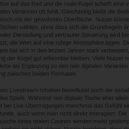
ve auf das Rad und die reale Kugel schafft eine v
italen Versionen oft fehlt. Gleichzeitig bleibt die Be
ntisch mit der gewohnten Oberfläche. Nutzer könn
ischen wählen, ohne dass sich die Grundregeln ä
aler Darstellung und vertrauter Steuerung wird b
tzt, die Wert auf eine ruhige Atmosphäre legen. Die
en hat sich in den letzten Jahren stark verbessert
g der Kugel gut erkennbar bleiben. Viele Nutzer 
ette als Ergänzung zu den rein digitalen Variante
ng zwischen beiden Formaten.
von Livestream-Inhalten beeinflusst auch die sozia
 Spiels. Während rein digitale Tische eher allein
ht bei Live-Übertragungen manchmal das Gefühl ei
de, auch wenn man nicht direkt interagiert. Die
äusche eines realen Casinos werden meist gedämp