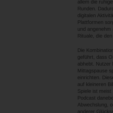
allem die ruhig
Runden. Dadurch
digitalen Aktivi
Plattformen sor
und angenehm an
Rituale, die den
Die Kombination 
geführt, dass O
abhebt. Nutzer 
Mittagspause sp
einrichten. Dies
auf kleineren B
Spiele ist meis
Podcast daneben
Abwechslung, o
anderer Glückssp