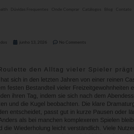
alth
Dúvidas Frequentes
Onde Comprar
Catálogos
Blog
Contato
dos
junho 13, 2026
No Comments
oulette den Alltag vieler Spieler prägt
hat sich in den letzten Jahren von einer reinen Cas
em festen Bestandteil vieler Freizeitgewohnheiten e
en ihren Tag, indem sie sich nach dem Abendess
zen und die Kugel beobachten. Die klare Dramaturgi
en entscheidet, passt gut in kurze Pausen oder l
Anders als bei manchen komplexeren Spielen bleibt
d die Wiederholung leicht verständlich. Viele Nutz