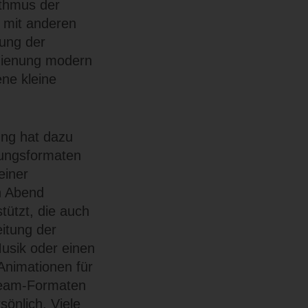
ythmus der
t mit anderen
lung der
edienung modern
ene kleine
zung hat dazu
ltungsformaten
einer
n Abend
stützt, die auch
eitung der
usik oder einen
Animationen für
ream-Formaten
sönlich. Viele