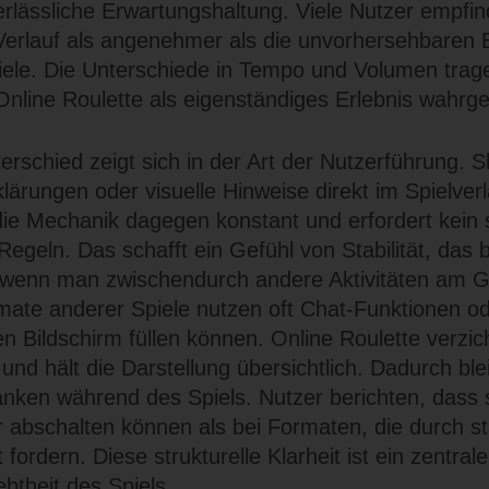
erlässliche Erwartungshaltung. Viele Nutzer empfi
Verlauf als angenehmer als die unvorhersehbaren
iele. Die Unterschiede in Tempo und Volumen tra
Online Roulette als eigenständiges Erlebnis wahr
erschied zeigt sich in der Art der Nutzerführung. S
lärungen oder visuelle Hinweise direkt im Spielverl
 die Mechanik dagegen konstant und erfordert kein 
Regeln. Das schafft ein Gefühl von Stabilität, das
 wenn man zwischendurch andere Aktivitäten am Ge
mate anderer Spiele nutzen oft Chat-Funktionen o
en Bildschirm füllen können. Online Roulette verzic
und hält die Darstellung übersichtlich. Dadurch b
nken während des Spiels. Nutzer berichten, dass s
er abschalten können als bei Formaten, die durch 
ordern. Diese strukturelle Klarheit ist ein zentral
btheit des Spiels.