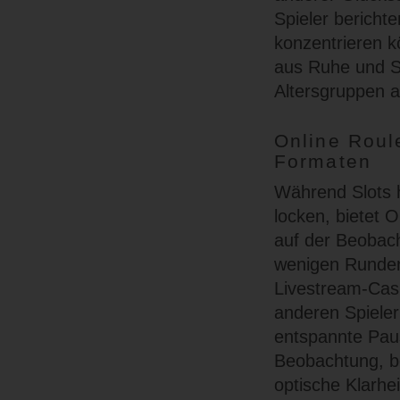
Spieler bericht
konzentrieren 
aus Ruhe und S
Altersgruppen at
Online Roul
Formaten
Während Slots 
locken, bietet O
auf der Beobach
wenigen Runden
Livestream-Casi
anderen Spiele
entspannte Paus
Beobachtung, be
optische Klarhe