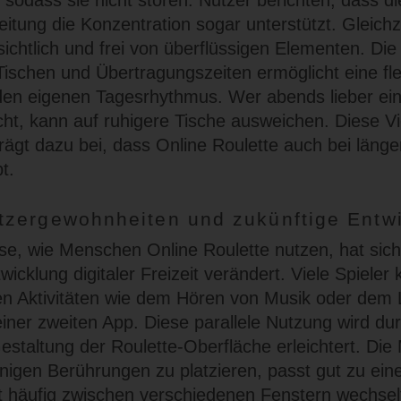
sodass sie nicht stören. Nutzer berichten, dass di
itung die Konzentration sogar unterstützt. Gleichze
sichtlich und frei von überflüssigen Elementen. Di
ischen und Übertragungszeiten ermöglicht eine fle
en eigenen Tagesrhythmus. Wer abends lieber ei
t, kann auf ruhigere Tische ausweichen. Diese Vie
rägt dazu bei, dass Online Roulette auch bei läng
t.
zergewohnheiten und zukünftige Entw
se, wie Menschen Online Roulette nutzen, hat sich 
icklung digitaler Freizeit verändert. Viele Spieler
ren Aktivitäten wie dem Hören von Musik oder dem
einer zweiten App. Diese parallele Nutzung wird dur
estaltung der Roulette-Oberfläche erleichtert. Die 
nigen Berührungen zu platzieren, passt gut zu einer
häufig zwischen verschiedenen Fenstern wechselt.