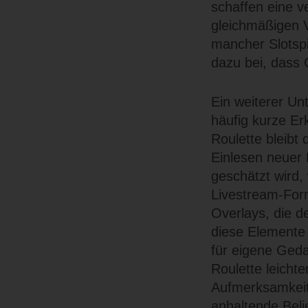
schaffen eine v
gleichmäßigen 
mancher Slotsp
dazu bei, dass 
Ein weiterer Unt
häufig kurze Erk
Roulette bleibt
Einlesen neuer 
geschätzt wird,
Livestream-For
Overlays, die d
diese Elemente 
für eigene Geda
Roulette leicht
Aufmerksamkeit f
anhaltende Belie