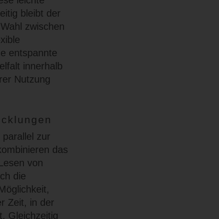
ese leichte
itig bleibt der
e Wahl zwischen
xible
ne entspannte
lfalt innerhalb
erer Nutzung
icklungen
parallel zur
 kombinieren das
 Lesen von
ch die
Möglichkeit,
 Zeit, in der
 Gleichzeitig