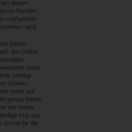
nden diesen
 Bonus-Runden
gen maßgeblich
genommen wird.
lots bieten
auf. Bei Online
ständiges
 besonders dann
rät erledigt.
der Gewinn-
htet meist auf
leibt genug Raum
ie bei Online
ständige Pop-ups
er Grund für die