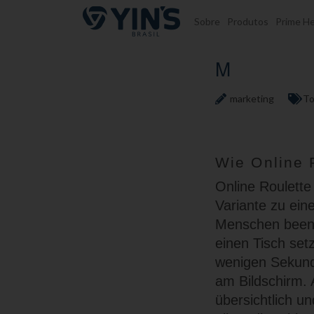
Pular para o conteúdo
Sobre
Produtos
Prime He
M
marketing
To
Wie Online R
Online Roulette 
Variante zu ein
Menschen beend
einen Tisch set
wenigen Sekund
am Bildschirm. 
übersichtlich un