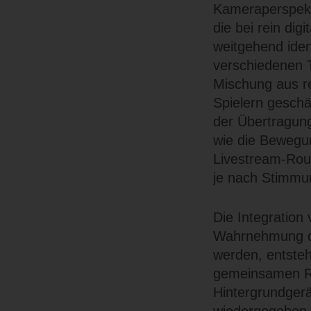
Kameraperspekti
die bei rein dig
weitgehend ide
verschiedenen T
Mischung aus re
Spielern geschä
der Übertragung
wie die Bewegun
Livestream-Roul
je nach Stimmu
Die Integration 
Wahrnehmung des
werden, entste
gemeinsamen Run
Hintergrundger