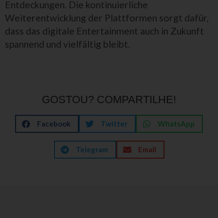
Entdeckungen. Die kontinuierliche
Weiterentwicklung der Plattformen sorgt dafür,
dass das digitale Entertainment auch in Zukunft
spannend und vielfältig bleibt.
GOSTOU? COMPARTILHE!
Facebook
Twitter
WhatsApp
Telegram
Email