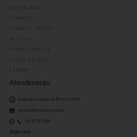
SWISSLAND
CONVOY
CONVOY SPORT
IN-TECH
PRIME HEALTH
CHRIS HELENA
ETERNY
Atendimento
Segunda a sexta de 8h às 17h30
contato@yinsbrasil.com.br
21 35757900
Siga-nos