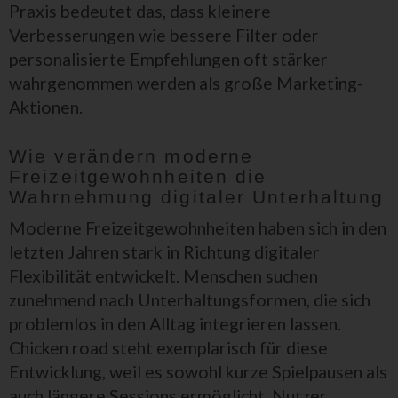
Praxis bedeutet das, dass kleinere
Verbesserungen wie bessere Filter oder
personalisierte Empfehlungen oft stärker
wahrgenommen werden als große Marketing-
Aktionen.
Wie verändern moderne
Freizeitgewohnheiten die
Wahrnehmung digitaler Unterhaltung
Moderne Freizeitgewohnheiten haben sich in den
letzten Jahren stark in Richtung digitaler
Flexibilität entwickelt. Menschen suchen
zunehmend nach Unterhaltungsformen, die sich
problemlos in den Alltag integrieren lassen.
Chicken road steht exemplarisch für diese
Entwicklung, weil es sowohl kurze Spielpausen als
auch längere Sessions ermöglicht. Nutzer