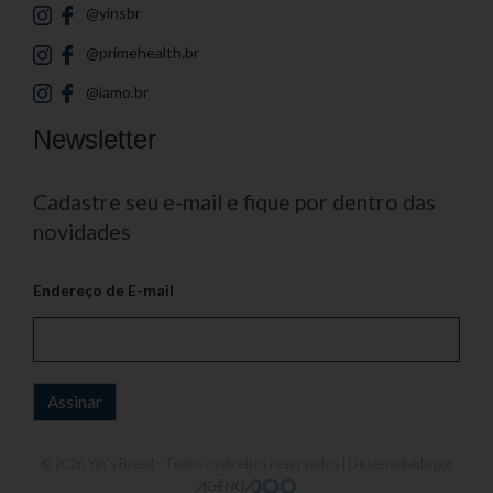
@yinsbr
@primehealth.br
@iamo.br
Newsletter
Cadastre seu e-mail e fique por dentro das
novidades
Endereço de E-mail
© 2026
Yin's Brasil
- Todos os direitos reservados | Desenvolvido por