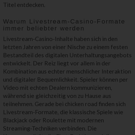
Titel entdecken.
Warum Livestream-Casino-Formate
immer beliebter werden
Livestream-Casino-Inhalte haben sich in den
letzten Jahren von einer Nische zu einem festen
Bestandteil des digitalen Unterhaltungsangebots
entwickelt. Der Reiz liegt vor allem in der
Kombination aus echter menschlicher Interaktion
und digitaler Bequemlichkeit. Spieler können per
Video mit echten Dealern kommunizieren,
während sie gleichzeitig von zu Hause aus
teilnehmen. Gerade bei chicken road finden sich
Livestream-Formate, die klassische Spiele wie
Blackjack oder Roulette mit modernen
Streaming-Techniken verbinden. Die