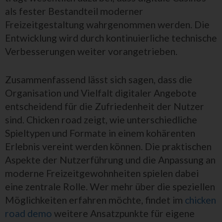
als fester Bestandteil moderner
Freizeitgestaltung wahrgenommen werden. Die
Entwicklung wird durch kontinuierliche technische
Verbesserungen weiter vorangetrieben.
Zusammenfassend lässt sich sagen, dass die
Organisation und Vielfalt digitaler Angebote
entscheidend für die Zufriedenheit der Nutzer
sind. Chicken road zeigt, wie unterschiedliche
Spieltypen und Formate in einem kohärenten
Erlebnis vereint werden können. Die praktischen
Aspekte der Nutzerführung und die Anpassung an
moderne Freizeitgewohnheiten spielen dabei
eine zentrale Rolle. Wer mehr über die speziellen
Möglichkeiten erfahren möchte, findet im
chicken
road demo
weitere Ansatzpunkte für eigene