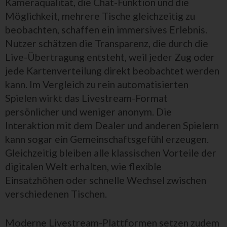
Kameraqualität, die Chat-Funktion und die
Möglichkeit, mehrere Tische gleichzeitig zu
beobachten, schaffen ein immersives Erlebnis.
Nutzer schätzen die Transparenz, die durch die
Live-Übertragung entsteht, weil jeder Zug oder
jede Kartenverteilung direkt beobachtet werden
kann. Im Vergleich zu rein automatisierten
Spielen wirkt das Livestream-Format
persönlicher und weniger anonym. Die
Interaktion mit dem Dealer und anderen Spielern
kann sogar ein Gemeinschaftsgefühl erzeugen.
Gleichzeitig bleiben alle klassischen Vorteile der
digitalen Welt erhalten, wie flexible
Einsatzhöhen oder schnelle Wechsel zwischen
verschiedenen Tischen.
Moderne Livestream-Plattformen setzen zudem