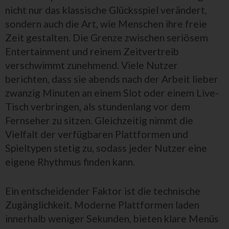
nicht nur das klassische Glücksspiel verändert,
sondern auch die Art, wie Menschen ihre freie
Zeit gestalten. Die Grenze zwischen seriösem
Entertainment und reinem Zeitvertreib
verschwimmt zunehmend. Viele Nutzer
berichten, dass sie abends nach der Arbeit lieber
zwanzig Minuten an einem Slot oder einem Live-
Tisch verbringen, als stundenlang vor dem
Fernseher zu sitzen. Gleichzeitig nimmt die
Vielfalt der verfügbaren Plattformen und
Spieltypen stetig zu, sodass jeder Nutzer eine
eigene Rhythmus finden kann.
Ein entscheidender Faktor ist die technische
Zugänglichkeit. Moderne Plattformen laden
innerhalb weniger Sekunden, bieten klare Menüs