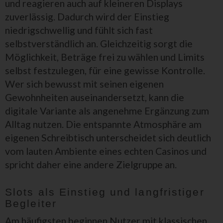
und reagieren auch auf kleineren Displays
zuverlässig. Dadurch wird der Einstieg
niedrigschwellig und fühlt sich fast
selbstverständlich an. Gleichzeitig sorgt die
Möglichkeit, Beträge frei zu wählen und Limits
selbst festzulegen, für eine gewisse Kontrolle.
Wer sich bewusst mit seinen eigenen
Gewohnheiten auseinandersetzt, kann die
digitale Variante als angenehme Ergänzung zum
Alltag nutzen. Die entspannte Atmosphäre am
eigenen Schreibtisch unterscheidet sich deutlich
vom lauten Ambiente eines echten Casinos und
spricht daher eine andere Zielgruppe an.
Slots als Einstieg und langfristiger
Begleiter
Am häufigsten beginnen Nutzer mit klassischen