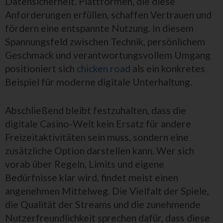
Datensicherheit. Plattformen, die diese
Anforderungen erfüllen, schaffen Vertrauen und
fördern eine entspannte Nutzung. In diesem
Spannungsfeld zwischen Technik, persönlichem
Geschmack und verantwortungsvollem Umgang
positioniert sich
chicken road
als ein konkretes
Beispiel für moderne digitale Unterhaltung.
Abschließend bleibt festzuhalten, dass die
digitale Casino-Welt kein Ersatz für andere
Freizeitaktivitäten sein muss, sondern eine
zusätzliche Option darstellen kann. Wer sich
vorab über Regeln, Limits und eigene
Bedürfnisse klar wird, findet meist einen
angenehmen Mittelweg. Die Vielfalt der Spiele,
die Qualität der Streams und die zunehmende
Nutzerfreundlichkeit sprechen dafür, dass diese