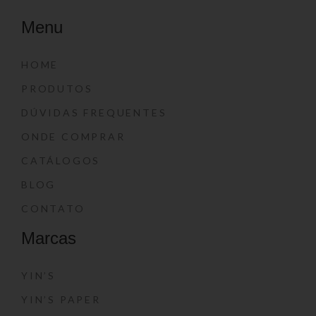
Menu
HOME
PRODUTOS
DÚVIDAS FREQUENTES
ONDE COMPRAR
CATÁLOGOS
BLOG
CONTATO
Marcas
YIN’S
YIN’S PAPER