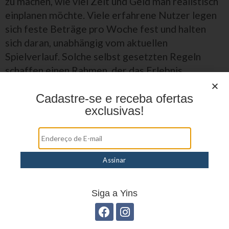
zu machen, wie viel Zeit und Geld man realistisch
einplanen möchte. Viele erfahrene Nutzer legen
sich feste Beträge pro Woche fest und halten
sich daran, unabhängig vom aktuellen
Spielverlauf. Solche selbst gesetzten Regeln
schaffen einen Rahmen, der das Erlebnis
insgesamt angenehmer gestaltet.
Cadastre-se e receba ofertas
exclusivas!
Automatische Einzahlungslimits aktivieren, bevor man mit dem
Spiel beginnt
Reality-Check-Funktionen nutzen, um nach einer Stunde
automatisch eine Pause vorzuschlagen
Zwischen verschiedenen Spieltypen wechseln, um Monotonie
zu vermeiden
Regelmäßig die eigene Spielhistorie überprüfen und
gegebenenfalls anpassen
Siga a Yins
Zwischen Gewohnheit und bewusster
Freizeitgestaltung