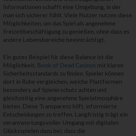
Informationen schafft eine Umgebung, in der
man sich sicherer fühlt. Viele Nutzer nutzen diese
Möglichkeiten, um das Spiel als angenehme
Freizeitbeschäftigung zu genießen, ohne dass es
andere Lebensbereiche beeinträchtigt.
Ein gutes Beispiel für diese Balance ist die
Möglichkeit,
Book of Dead Casinos
mit klaren
Sicherheitsstandards zu finden. Spieler können
dort in Ruhe vergleichen, welche Plattformen
besonders auf Spielerschutz achten und
gleichzeitig eine angenehme Spielatmosphäre
bieten. Diese Transparenz hilft, informierte
Entscheidungen zu treffen. Langfristig trägt ein
verantwortungsvoller Umgang mit digitalen
Glücksspielen dazu bei, dass die