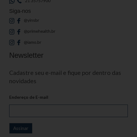
21 35757900
Siga-nos
@yinsbr
@primehealth.br
@iamo.br
Newsletter
Cadastre seu e-mail e fique por dentro das
novidades
Endereço de E-mail