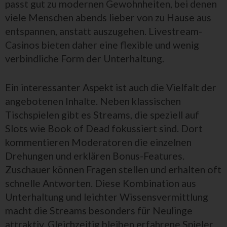
passt gut zu modernen Gewohnheiten, bei denen
viele Menschen abends lieber von zu Hause aus
entspannen, anstatt auszugehen. Livestream-
Casinos bieten daher eine flexible und wenig
verbindliche Form der Unterhaltung.
Ein interessanter Aspekt ist auch die Vielfalt der
angebotenen Inhalte. Neben klassischen
Tischspielen gibt es Streams, die speziell auf
Slots wie Book of Dead fokussiert sind. Dort
kommentieren Moderatoren die einzelnen
Drehungen und erklären Bonus-Features.
Zuschauer können Fragen stellen und erhalten oft
schnelle Antworten. Diese Kombination aus
Unterhaltung und leichter Wissensvermittlung
macht die Streams besonders für Neulinge
attraktiv. Gleichzeitig bleiben erfahrene Spieler