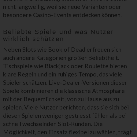
nicht langweilig, weil sie neue Varianten oder
besondere Casino-Events entdecken können.
Beliebte Spiele und was Nutzer
wirklich schätzen
Neben Slots wie Book of Dead erfreuen sich
auch andere Kategorien großer Beliebtheit.
Tischspiele wie Blackjack oder Roulette bieten
klare Regeln und ein ruhiges Tempo, das viele
Spieler schätzen. Live-Dealer-Versionen dieser
Spiele kombinieren die klassische Atmosphäre
mit der Bequemlichkeit, von zu Hause aus zu
spielen. Viele Nutzer berichten, dass sie sich bei
diesen Spielen weniger gestresst fühlen als bei
schnell wechselnden Slot-Runden. Die
Möglichkeit, den Einsatz flexibel zu wählen, trägt