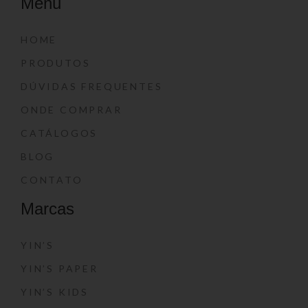
Menu
HOME
PRODUTOS
DÚVIDAS FREQUENTES
ONDE COMPRAR
CATÁLOGOS
BLOG
CONTATO
Marcas
YIN’S
YIN’S PAPER
YIN’S KIDS