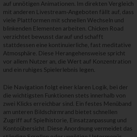
auf unnötigen Animationen. Im direkten Vergleich
mit anderen Livestream-Angeboten fällt auf, dass
viele Plattformen mit schnellen Wechseln und
blinkenden Elementen arbeiten. Chicken Road
verzichtet bewusst darauf und schafft
stattdessen eine kontinuierliche, fast meditative
Atmosphäre. Diese Herangehensweise spricht
vor allem Nutzer an, die Wert auf Konzentration
und ein ruhiges Spielerlebnis legen.
Die Navigation folgt einer klaren Logik, bei der
die wichtigsten Funktionen stets innerhalb von
zwei Klicks erreichbar sind. Ein festes Menüband
am unteren Bildschirmrand bietet schnellen
Zugriff auf Spielhistorie, Einsatzanpassung und
Kontoübersicht. Diese Anordnung vermeidet das
ständige Scrollen oder unnötige Untermenüs.