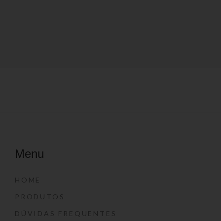
Menu
HOME
PRODUTOS
DÚVIDAS FREQUENTES