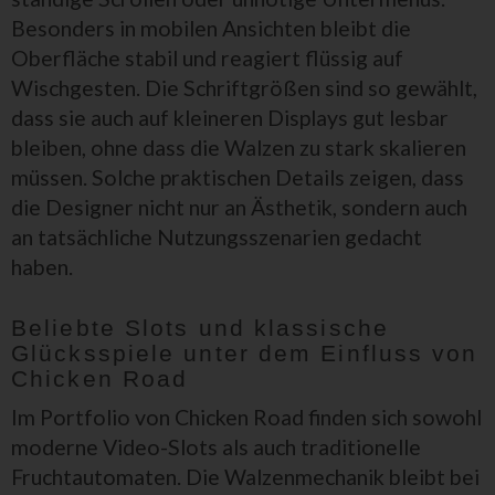
Besonders in mobilen Ansichten bleibt die
Oberfläche stabil und reagiert flüssig auf
Wischgesten. Die Schriftgrößen sind so gewählt,
dass sie auch auf kleineren Displays gut lesbar
bleiben, ohne dass die Walzen zu stark skalieren
müssen. Solche praktischen Details zeigen, dass
die Designer nicht nur an Ästhetik, sondern auch
an tatsächliche Nutzungsszenarien gedacht
haben.
Beliebte Slots und klassische
Glücksspiele unter dem Einfluss von
Chicken Road
Im Portfolio von Chicken Road finden sich sowohl
moderne Video-Slots als auch traditionelle
Fruchtautomaten. Die Walzenmechanik bleibt bei