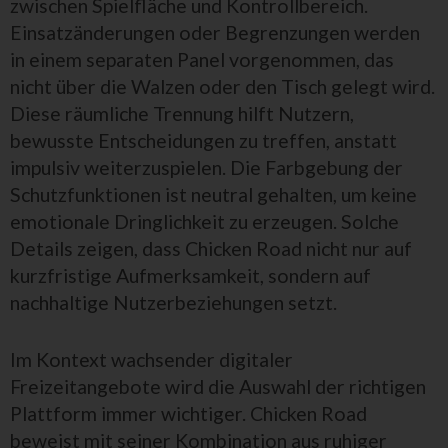
zwischen Spielfläche und Kontrollbereich.
Einsatzänderungen oder Begrenzungen werden
in einem separaten Panel vorgenommen, das
nicht über die Walzen oder den Tisch gelegt wird.
Diese räumliche Trennung hilft Nutzern,
bewusste Entscheidungen zu treffen, anstatt
impulsiv weiterzuspielen. Die Farbgebung der
Schutzfunktionen ist neutral gehalten, um keine
emotionale Dringlichkeit zu erzeugen. Solche
Details zeigen, dass Chicken Road nicht nur auf
kurzfristige Aufmerksamkeit, sondern auf
nachhaltige Nutzerbeziehungen setzt.
Im Kontext wachsender digitaler
Freizeitangebote wird die Auswahl der richtigen
Plattform immer wichtiger. Chicken Road
beweist mit seiner Kombination aus ruhiger