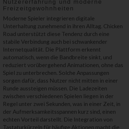
Nutzererfahrung und moderne
Freizeitgewohnheiten
Moderne Spieler integrieren digitale
Unterhaltung zunehmend in ihren Alltag. Chicken
Road unterstützt diese Tendenz durch eine
stabile Verbindung auch bei schwankender
Internetqualität. Die Plattform erkennt
automatisch, wenn die Bandbreite sinkt, und
reduziert vorübergehend Animationen, ohne das
Spiel zu unterbrechen. Solche Anpassungen
sorgen dafür, dass Nutzer nicht mitten in einer
Runde aussteigen müssen. Die Ladezeiten
zwischen verschiedenen Spielen liegen in der
Regel unter zwei Sekunden, was in einer Zeit, in
der Aufmerksamkeitsspannen kurz sind, einen
echten Vorteil darstellt. Die Integration von
Tastaturkürzeln für häufige Aktionen macht die