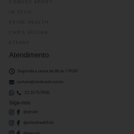
CONVOY SPORT
IN-TECH
PRIME HEALTH
CHRIS HELENA
ETERNY
Atendimento
Segunda a sexta de 8h às 17h30
contato@yinsbrasil.com.br
21 35757900
Siga-nos
@yinsbr
@primehealth.br
@iamo.br