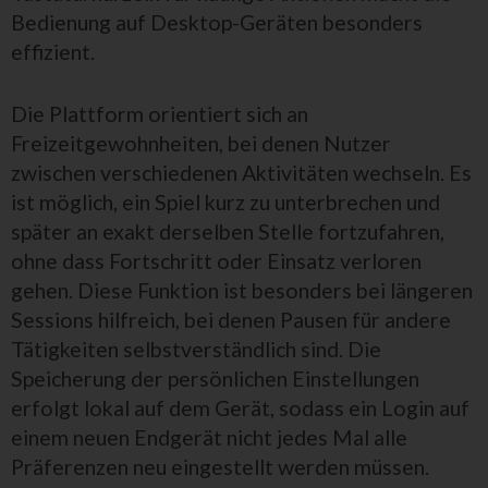
Bedienung auf Desktop-Geräten besonders
effizient.
Die Plattform orientiert sich an
Freizeitgewohnheiten, bei denen Nutzer
zwischen verschiedenen Aktivitäten wechseln. Es
ist möglich, ein Spiel kurz zu unterbrechen und
später an exakt derselben Stelle fortzufahren,
ohne dass Fortschritt oder Einsatz verloren
gehen. Diese Funktion ist besonders bei längeren
Sessions hilfreich, bei denen Pausen für andere
Tätigkeiten selbstverständlich sind. Die
Speicherung der persönlichen Einstellungen
erfolgt lokal auf dem Gerät, sodass ein Login auf
einem neuen Endgerät nicht jedes Mal alle
Präferenzen neu eingestellt werden müssen.