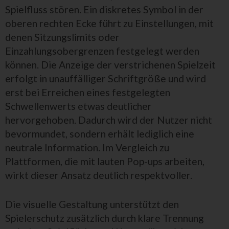
Spielfluss stören. Ein diskretes Symbol in der
oberen rechten Ecke führt zu Einstellungen, mit
denen Sitzungslimits oder
Einzahlungsobergrenzen festgelegt werden
können. Die Anzeige der verstrichenen Spielzeit
erfolgt in unauffälliger Schriftgröße und wird
erst bei Erreichen eines festgelegten
Schwellenwerts etwas deutlicher
hervorgehoben. Dadurch wird der Nutzer nicht
bevormundet, sondern erhält lediglich eine
neutrale Information. Im Vergleich zu
Plattformen, die mit lauten Pop-ups arbeiten,
wirkt dieser Ansatz deutlich respektvoller.
Die visuelle Gestaltung unterstützt den
Spielerschutz zusätzlich durch klare Trennung