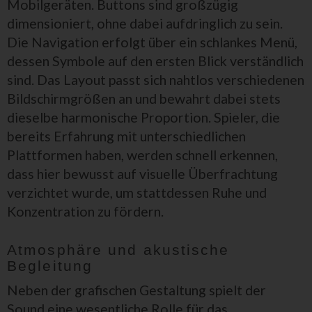
Mobilgeräten. Buttons sind großzügig
dimensioniert, ohne dabei aufdringlich zu sein.
Die Navigation erfolgt über ein schlankes Menü,
dessen Symbole auf den ersten Blick verständlich
sind. Das Layout passt sich nahtlos verschiedenen
Bildschirmgrößen an und bewahrt dabei stets
dieselbe harmonische Proportion. Spieler, die
bereits Erfahrung mit unterschiedlichen
Plattformen haben, werden schnell erkennen,
dass hier bewusst auf visuelle Überfrachtung
verzichtet wurde, um stattdessen Ruhe und
Konzentration zu fördern.
Atmosphäre und akustische
Begleitung
Neben der grafischen Gestaltung spielt der
Sound eine wesentliche Rolle für das