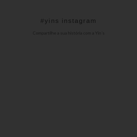
#yins instagram
Compartilhe a sua história com a Yin´s