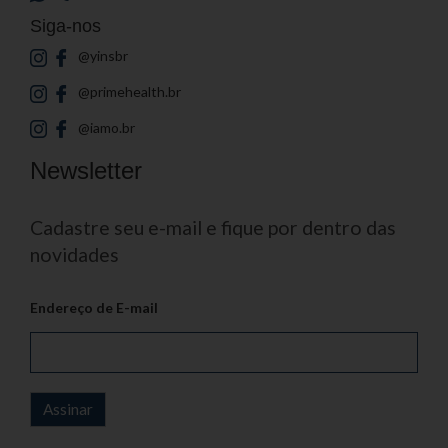
Siga-nos
@yinsbr
@primehealth.br
@iamo.br
Newsletter
Cadastre seu e-mail e fique por dentro das
novidades
Endereço de E-mail