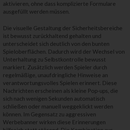
aktivieren, ohne dass komplizierte Formulare
ausgefüllt werden müssen.
Die visuelle Gestaltung der Sicherheitsbereiche
ist bewusst zurückhaltend gehalten und
unterscheidet sich deutlich von den bunten
Spieloberflächen. Dadurch wird der Wechsel von
Unterhaltung zu Selbstkontrolle bewusst
markiert. Zusätzlich werden Spieler durch
regelmäßige, unaufdringliche Hinweise an
verantwortungsvolles Spielen erinnert. Diese
Nachrichten erscheinen als kleine Pop-ups, die
sich nach wenigen Sekunden automatisch
schließen oder manuell weggeklickt werden
können. Im Gegensatz zu aggressiven
Werbebanner wirken diese Erinnerungen
hilfreich statt störend. Die Kombination aus